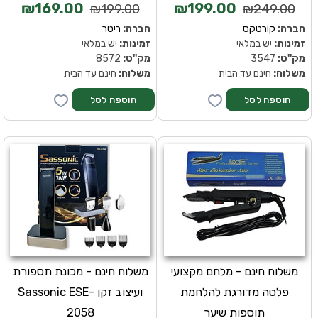
₪169.00
₪199.00
₪199.00
₪249.00
חברה:
קורטקס
חברה:
ריטר
זמינות:
יש במלאי
זמינות:
יש במלאי
מק''ט:
3547
מק''ט:
8572
משלוח:
חינם עד הבית
משלוח:
חינם עד הבית
משלוח חינם - מלחם מקצועי
משלוח חינם - מכונת תספורת
פלטה מדורגת להלחמת
ועיצוב זקן Sassonic ESE-
תוספות שיער
2058