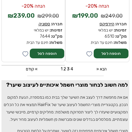
הנחה 20%-
הנחה 20%-
₪239.00
₪199.00
₪299.00
₪249.00
חברה:
היירפיקס
חברה:
ססוניק
זמינות:
יש במלאי
זמינות:
יש במלאי
מק''ט:
6510
מק''ט:
7644
משלוח:
חינם עד הבית
משלוח:
חינם עד הבית
» הבא
4
3
2
1
קודם «
למה חשוב לבחור מוצרי חשמל איכותיים לעיצוב שיער?
אם את מחפשת דרך לעצב את השיער שלך בבית כמו במספרה, הגעת למקום
הנכון. בקטגוריית מוצרי החשמל לעיצוב שיער של HairFix תמצאי את כל הכלים
המקצועיים שיעזרו לך ליצור תסרוקת מושלמת: מחליקים קרמיים, מייבשי שיער
עוצמתיים, מסלסלים בגדלים שונים ומברשות פן חשמליות לעיצוב מהיר ויעיל.
מוצרי חשמל איכותיים מפחיתים נזק לשיער, שומרים על הלחות הטבעית