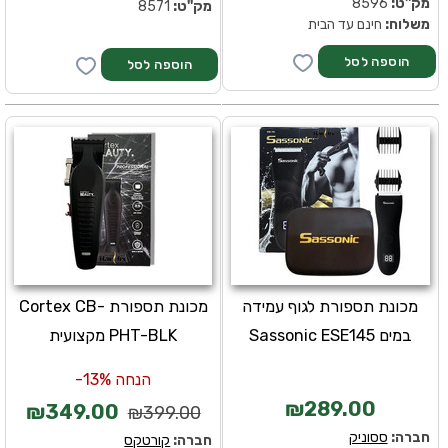
מק''ט:
8596
מק''ט:
8571
משלוח:
חינם עד הבית
מכונת תספורת לגוף עמידה
מכונת תספורת Cortex CB-
במים Sassonic ESE145
PHT-BLK מקצועית
הנחה 13%-
₪289.00
₪349.00
₪399.00
חברה:
ססוניק
חברה:
קורטקס