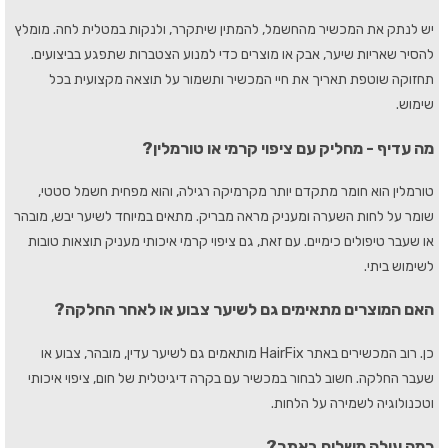
יש לנתק את המכשיר מהחשמל, להמתין שיתקרר, ולנקות במטלית לחה. מומלץ
להסיר שאריות שיער, אבק או מוצרים כדי למנוע הצטברות שתפגע בביצועים.
תחזוקה שוטפת תאריך את חיי המכשיר ותשמור על תוצאה מקצועית בכל
שימוש.
מה עדיף - מחליק עם ציפוי קרמי או טורמלין?
טורמלין הוא חומר מתקדם יותר מקרמיקה רגילה, והוא מפחית חשמל סטטי,
שומר על לחות השערה ומעניק מראה מבריק. מתאים במיוחד לשיער יבש, מובהר
או שעבר טיפולים כימיים. עם זאת, גם ציפוי קרמי איכותי מעניק תוצאות טובות
לשימוש ביתי.
האם המוצרים מתאימים גם לשיער צבוע או לאחר החלקה?
כן. רוב המכשירים באתר HairFix מותאמים גם לשיער עדין, מובהר, צבוע או
שעבר החלקה. חשוב לבחור במכשיר עם בקרה דיגיטלית של חום, ציפוי איכותי
וטכנולוגיה לשמירה על הלחות.
כמה עולה משלוח באתר?