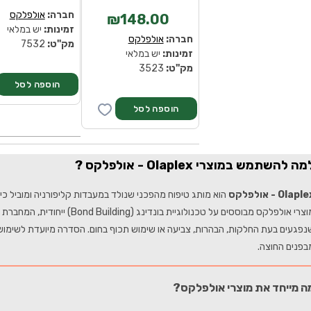
חברה:
אולפלקס
₪148.00
זמינות:
יש במלאי
חברה:
אולפלקס
מק''ט:
7532
זמינות:
יש במלאי
מק''ט:
3523
מה להשתמש במוצרי Olaplex - אולפלקס ?
Olapl - אולפלקס
הוא מותג טיפוח מהפכני שנולד במעבדות קליפורניה ומוביל כי
מוצרי אולפלקס מבוססים על טכנול
נפגעים בעת החלקות, הבהרות, צביעה או שימוש תכוף בחום. הסדרה מיועדת לשימוש מ
בפנים החוצה.
ה מייחד את מוצרי אולפלקס?