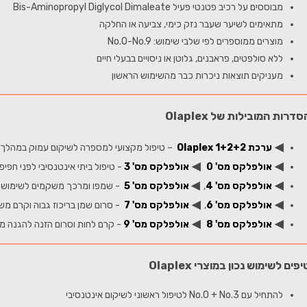
מבוססים על רכיב פטנטי פעיל Bis-Aminopropyl Diglycol Dimaleate
מתאימים לשיער שעבר נזק כימי, צביעה או החלקה
מוצרים ממוספרים לפי שלבי שימוש: No.0-No.9
ללא סולפטים, פראבנים, גלוטן או ניסויים בבעלי חיים
מעניקים תוצאות ניכרות כבר מהשימוש הראשון
סדרות המובילות של Olaplex
◀
ערכת Olaplex 1+2+2
– טיפול מקצועי למספרה לשיקום עמוק במהלך
◀
◀
אולפלקס מס' 0
אולפלקס מס' 3
- טיפול ביתי אינטנסיבי לפני חפיפ
◀
◀
אולפלקס מס' 4
,
אולפלקס מס' 5
- שמפו ומרכך משקמים לשימוש יו
◀
◀
אולפלקס מס' 6
,
אולפלקס מס' 7
- סרום שמן בריכוז גבוה וקרם מ
◀
◀
אולפלקס מס' 8
אולפלקס מס' 9
- קרם לחות וסרום הזנה להגנה מ
יפים לשימוש נכון במוצרי Olaplex
להתחיל עם No.0 + No.3 לטיפול ראשוני לשיקום אינטנסיבי