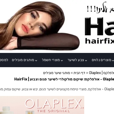
מוצרים נלווים
צבע לשיער
מוצרי חשמל
מותגים מובילים
למספר
keyboard_arrow_down
keyboard_arrow_down
keyboard_arrow_down
keyboard_arrow
Olap | אולפלקס
»
דף הבית
»
מותגי שיער מובילים
ולפלקס: שיקום מולקולרי לשיער פגום וצבוע | HairFix
טיפוח מקצועיים לשיער פגום, יבש או צבוע. שיקום עמוק מהשורש עם שמפו, מסכות וטיפולים בטכנולוגיית פורצת דרך.