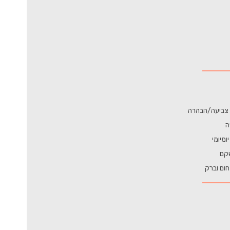
 צביעה/הבהרה
ה
מיומי
שקם
חום וברק