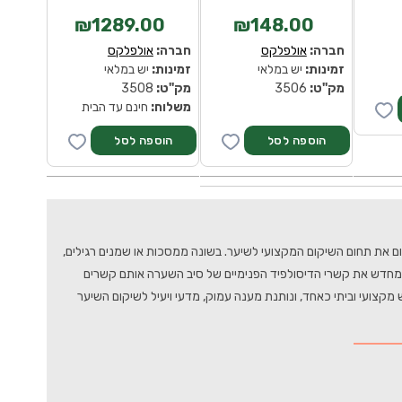
₪1289.00
₪148.00
חברה:
אולפלקס
חברה:
אולפלקס
זמינות:
יש במלאי
זמינות:
יש במלאי
מק''ט:
3506
מק''ט:
3508
משלוח:
חינם עד הבית
ום את תחום השיקום המקצועי לשיער. בשונה ממסכות או שמנים רגילים,
וגיית בונדינג (Bond Building) ייחודית, המחברת מחדש את קשרי הדיסולפיד הפנימיים של סיב השערה אותם קשרים
קצועי וביתי כאחד, ונותנת מענה עמוק, מדעי ויעיל לשיקום השיער