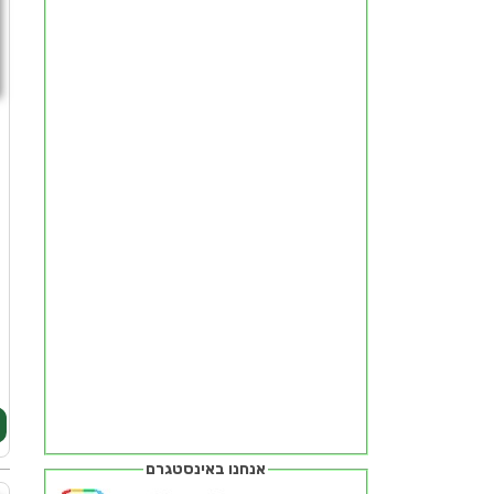
ח
ז
מ
אנחנו באינסטגרם