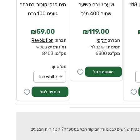
שורשי שיער לבן 118
שיער שיבה לשיער
מים פנקי קולור במבחר
שחור 400 מ"ל
גוונים 100 גרם
₪59.00
₪119.00
חברה:
דיקסי
חברה:
Revolution
זמינות:
יש במלאי
זמינות:
יש במלאי
מק''ט:
6300
מק''ט:
8403
מס' גוון:
ט לכסות שורשים לבנים עד הביקור הבא במספרה? קטגוריית הצבעים