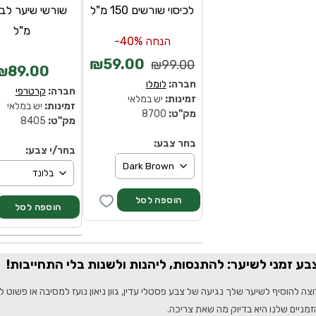
לכיסוי שורשים 150 מ"ל
מ"ל
הנחה 40%-
₪59.00
₪99.00
₪89.00
חברה:
לומלו
חברה:
קרטרפי
זמינות:
יש במלאי
זמינות:
יש במלאי
מק''ט:
8700
מק''ט:
8405
בחר צבע:
בחר/י צבע:
בע זמני לשיער: להתנסות, ליהנות ולשנות בלי התחייבות!
וצה להוסיף לשיער שלך נגיעה של צבע פסטלי עדין, גוון ניאון נועז למסיבה או פשו
זמניים שלנו היא בדיוק מה שאת צריכה.