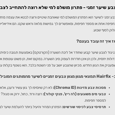
בע שיער זמני - פתרון מושלם למי שלא רוצה להתחייב לצב
בע זמני לשיער הוא הפתרון המושלם למי שאוהבת שינויים ורוצה לבטא את עצמה מחד
חפיפה אחת או מספר חפיפות, ומאפשרים לך גמישות מלאה וראש שקט. הם אידיאליים לא
לוק לסוף שבוע.
ז איך זה עובד בעצם?
ניגוד לצבע שיער קבוע שחודר אל ליבת השערה (הקורטקס) באמצעות תגובה כימית, צב
דולות יחסית, ולכן הן אינן חודרות לעומק סיב השערה. במקום זאת, הן פשוט עוטפות 
מעניק את הגוון החדש. מכיוון שהצבע יושב על פני השטח בלבד, הוא נשטף בקלות עם 
י מגוון מגוון צבעים זמניים לשיער מהמותגים המובילים:
מסכות צבע מזינות (Chroma ID):
לא רק שיוסיפו לך גוון עשיר ורענן, אלא
צבעי מים משוגעים (לה ריץ', פנקי קולור):
רוצה ורוד, כחול, ירוק או סגול
למספר חפיפות.
תרסיסי צבע לכיסוי שורשים:
הפתרון המהיר והיעיל ביותר להעלמת שיער לבן