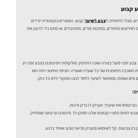
ע קבוע
ש, מבלי להתחייב ל
צבע לשיער
קבוע. המוצרים בקטגוריה יורדים
ירועים מיוחדים, מסיבות פורים, פסטיבלים, או סתם כדי לרענן את
ע זמני פועל בצורה שונה לחלוטין. מולקולות הפיגמנט בצבע זמני הן
את השכבה החיצונית של כל שערה ושערה. הציפוי החיצוני הזה הוא
מים ושמפו, ומאפשר לשיער לחזור לגונו המקורי ללא כל נזק.
 גם יטפחו את שיערך ויעניקו לו ברק ורכות.
? צבעי המים החצי-קבועים שלנו יספקו לך פיגמנט עז ונועז שמחזיק
 בין צביעות. קל לשימוש ומעניק מראה טבעי ואחיד ברגע.