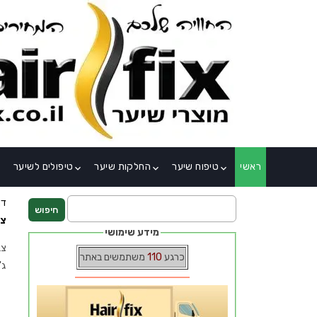
×
ראשי
טיפוח שיער
החלקות שיער
טיפולים לשיער
_down
keyboard_arrow_down
keyboard_arrow_down
keyboard_arrow_down
דף
צב
מידע שימושי
צב
כרגע
110
משתמשים באתר
ג'