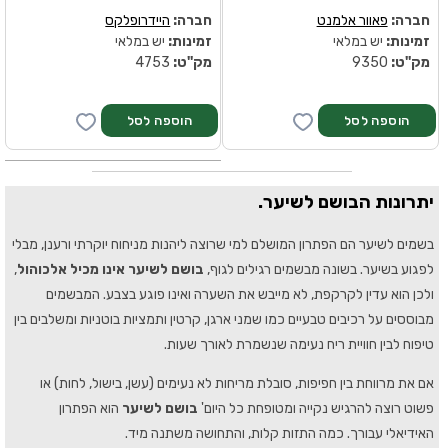
חברה:
פאוור אלמנט
חברה:
היידרופלקס
זמינות:
יש במלאי
זמינות:
יש במלאי
מק''ט:
9350
מק''ט:
4753
יתרונות הבושם לשיער.
בשמים לשיער הם הפתרון המושלם למי שרוצה ליהנות מניחוח יוקרתי ורענן, מבלי
לפגוע בשיער. בשונה מבשמים רגילים לגוף,
בושם לשיער אינו מכיל אלכוהול
,
ולכן הוא עדין לקרקפת, לא מייבש את השערה ואינו פוגע בצבע. המבשמים
מבוססים על רכיבים טבעיים כמו שמני ארגן, קרטין ותמציות בוטניות ומשלבים בין
טיפוח לבין חוויית ריח נעימה שנשמרת לאורך שעות.
אם את מרווחת בין חפיפות, סובלת מריחות לא נעימים (עשן, בישול, לחות) או
פשוט רוצה להרגיש נקייה ומטופחת כל היום'
בושם לשיער
הוא הפתרון
האידיאלי עבורך. כמה התזות קלות, והתחושה משתנה מיד.