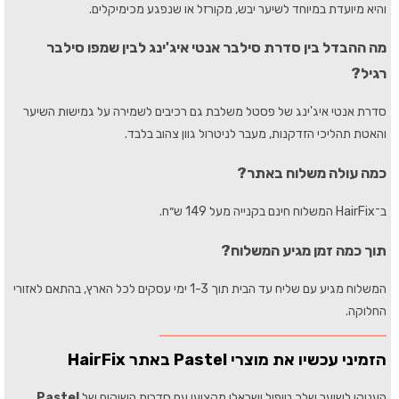
והיא מיועדת במיוחד לשיער יבש, מקורזל או שנפגע מכימיקלים.
מה ההבדל בין סדרת סילבר אנטי איג'ינג לבין שמפו סילבר
רגיל?
סדרת אנטי איג'ינג של פסטל משלבת גם רכיבים לשמירה על גמישות השיער
והאטת תהליכי הזדקנות, מעבר לניטרול גוון צהוב בלבד.
כמה עולה משלוח באתר?
ב־HairFix המשלוח חינם בקנייה מעל 149 ש״ח.
תוך כמה זמן מגיע המשלוח?
המשלוח מגיע עם שליח עד הבית תוך 1-3 ימי עסקים לכל הארץ, בהתאם לאזורי
החלוקה.
הזמיני עכשיו את מוצרי Pastel באתר HairFix
העניקי לשיער שלך טיפול ישראלי מקצועי עם סדרות השיקום של
Pastel
.