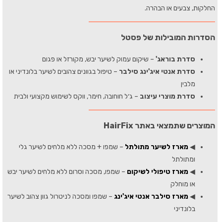
החלקות, צבעים או הבהרה.
הסדרות המובילות של פסטל
סדרת בוראג'
– שיקום עמוק לשיער יבש, מקורזל או פגום
סדרת אנטי איג'ינג סילבר
– טיפול בגוונים צהובים לשיער בלונדיני או
מלבין
סדרת מוצרי עיצוב
– ג׳ל חוחובה, חימר, ווקס לשימוש מקצועי ולבית
המוצרים שתמצאי באתר HairFix
◀
מארז לשיער מתולתל
– שמפו + מסכה ללא מלחים לשיער גלי
ומתולתל
◀
מארז טיפולי לשיקום
– שמפו, מסכה וסרום ללא מלחים לשיער יבש
או מוחלק
◀
מארז סילבר אנטי איג'ינג
– שמפו ומסכה לניטרול גוון צהוב לשיער
בלונדיני