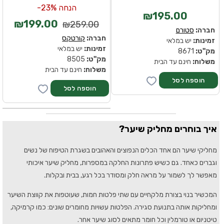
הנחה 23%-
₪195.00
₪199.00
₪259.00
חברה:
סטורם
חברה:
קורטקס
זמינות:
יש במלאי
זמינות:
יש במלאי
מק''ט:
8671
מק''ט:
8505
משלוח:
חינם עד הבית
משלוח:
חינם עד הבית
איך בוחרים מחליק שיער?
מחליקי שיער הם אחד הכלים הנפוצים והאהובים בשגרת הטיפוח של נשים
וגברים כאחד. גם כשיש פתרונות החלקה במספרות, מחליק שיער איכותי
מאפשר לך לשמור על מראה חלק ומסודר בכל רגע, בבית ובקלות.
המכשיר בנוי בצורת מלקחיים עם שתי פלטות חמות, שעוטפות את קווצת השיער
ומחליקות אותה בתנועת סגירה. הפלטות עשויות מחומרים שונים: כמו קרמיקה,
טיטניום או טורמלין וכל חומר מתאים לסוג שיער אחר.