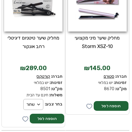
מחליק שיער מיני מקצועי
מחליק שיער טיטניום דיגיטלי
Storm XSZ-10
רחב אונקור
₪289.00
₪145.00
חברה:
סטורם
חברה:
קורטקס
זמינות:
יש במלאי
זמינות:
יש במלאי
מק''ט:
8670
מק''ט:
8501
משלוח:
חינם עד הבית
בחר צבע: