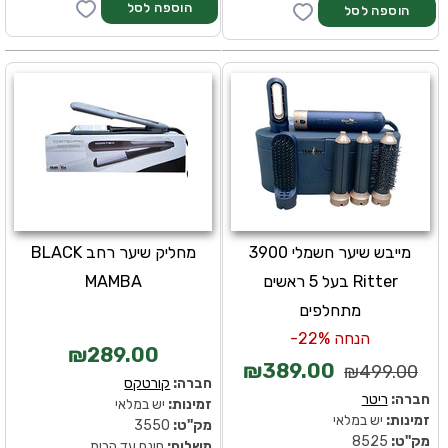
מייבש שיער חשמלי 3900
מחליק שיער רחב BLACK
Ritter בעל 5 ראשים
MAMBA
מתחלפים
הנחה 22%-
₪289.00
₪389.00
₪499.00
חברה:
קורטקס
חברה:
ריטר
זמינות:
יש במלאי
זמינות:
יש במלאי
מק''ט:
3550
מק''ט:
8525
משלוח:
חינם עד הבית