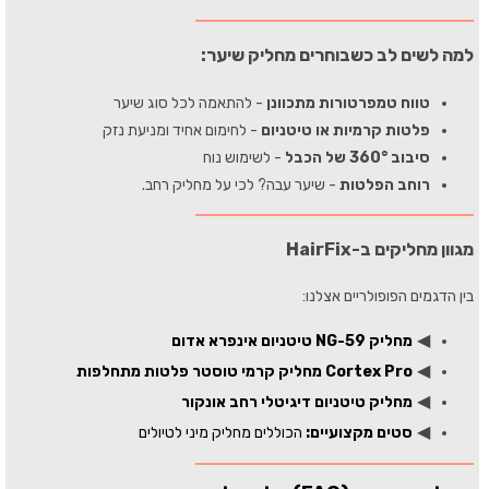
למה לשים לב כשבוחרים מחליק שיער:
טווח טמפרטורות מתכוונן
- להתאמה לכל סוג שיער
פלטות קרמיות או טיטניום
- לחימום אחיד ומניעת נזק
סיבוב 360° של הכבל
- לשימוש נוח
רוחב הפלטות
- שיער עבה? לכי על מחליק רחב.
מגוון מחליקים ב-HairFix
בין הדגמים הפופולריים אצלנו:
◀
מחליק NG-59 טיטניום אינפרא אדום
◀
Cortex Pro מחליק קרמי טוסטר פלטות מתחלפות
◀
מחליק טיטניום דיגיטלי רחב אונקור
◀
סטים מקצועיים:
הכוללים מחליק מיני לטיולים