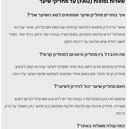
שאלות נפוצות (FAQ) על מחליקי שיער
איך בוחרים מחליק שיער שמתאים לסוג השיער שלי?
שיער עדין ודק מתאים לפלטות קרמיות עם ויסות חום מדויק. שיער עבה או
מתולתל דורש פלטות טיטניום, טמפרטורה גבוהה יותר ורוחב גדול יותר. תמיד
חשוב לוודא שיש שליטה על דרגות החום.
מה ההבדל בין מחליק טיטניום למחליק קרמי?
מחליק טיטניום מגיע לחום גבוה מהר ומומלץ לשיער עבה או קשה לעיצוב.
מחליק קרמי מפזר חום באופן אחיד ומתאים לשימוש יומיומי ושיער עדין יותר.
האם מחליק שיער יכול להזיק לשיער?
שימוש לא נכון בטמפרטורה גבוהה מדי או ללא מגן חום עלול לגרום ליובש
ושבירה. מחליק איכותי עם פלטות חלקות ושימוש נכון ימזער נזק וישמור על ברק
ורכות.
כמה עולה משלוח באתר?