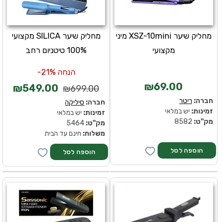
מחליק שיער XSZ-10mini מיני
מחליק שיער SILICA מקצועי
מקצועי
100% טיטניום רחב
הנחה 21%-
₪69.00
₪549.00
₪699.00
חברה:
ריטר
חברה:
סיליקה
זמינות:
יש במלאי
זמינות:
יש במלאי
מק''ט:
8582
מק''ט:
5464
משלוח:
חינם עד הבית