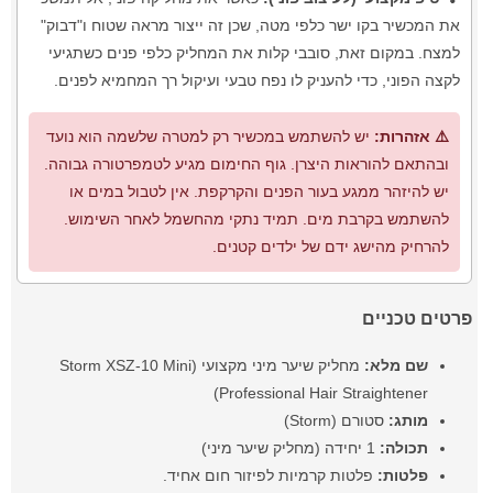
את המכשיר בקו ישר כלפי מטה, שכן זה ייצור מראה שטוח ו"דבוק"
למצח. במקום זאת, סובבי קלות את המחליק כלפי פנים כשתגיעי
לקצה הפוני, כדי להעניק לו נפח טבעי ועיקול רך המחמיא לפנים.
⚠️ אזהרות:
יש להשתמש במכשיר רק למטרה שלשמה הוא נועד
ובהתאם להוראות היצרן. גוף החימום מגיע לטמפרטורה גבוהה.
יש להיזהר ממגע בעור הפנים והקרקפת. אין לטבול במים או
להשתמש בקרבת מים. תמיד נתקי מהחשמל לאחר השימוש.
להרחיק מהישג ידם של ילדים קטנים.
פרטים טכניים
שם מלא:
מחליק שיער מיני מקצועי (Storm XSZ-10 Mini
Professional Hair Straightener)
מותג:
סטורם (Storm)
תכולה:
1 יחידה (מחליק שיער מיני)
פלטות:
פלטות קרמיות לפיזור חום אחיד.