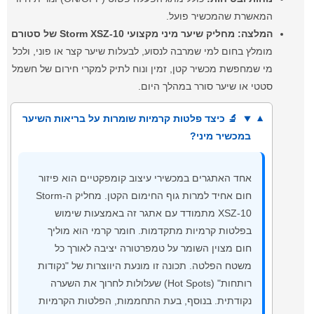
המאשרת שהמכשיר פועל.
המלצה:
מחליק שיער מיני מקצועי Storm XSZ-10 של סטורם
מומלץ בחום למי שמרבה לנסוע, לבעלות שיער קצר או פוני, ולכל
מי שמחפשת מכשיר קטן, זמין ונוח לתיק למקרי חירום של חשמל
סטטי או שיער סורר במהלך היום.
🔬 כיצד פלטות קרמיות שומרות על בריאות השיער
במכשיר מיני?
אחד האתגרים במכשירי עיצוב קומפקטיים הוא פיזור
חום אחיד למרות גוף החימום הקטן. מחליק ה-Storm
XSZ-10 מתמודד עם אתגר זה באמצעות שימוש
בפלטות קרמיות מתקדמות. חומר קרמי הוא מוליך
חום מצוין השומר על טמפרטורה יציבה לאורך כל
משטח הפלטה. תכונה זו מונעת היווצרות של "נקודות
רותחות" (Hot Spots) שעלולות לחרוך את השערה
נקודתית. בנוסף, בעת התחממות, הפלטות הקרמיות