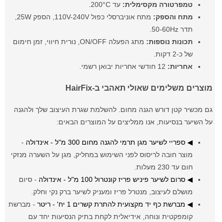
טמפרטורה מקסימלית:
עד 200°C.
מתח והספק:
מתח אוניברסלי כפול 110V-240V, הספק 25W,
תדר 50-60Hz.
תכונות נוספות:
מתג הפעלה ON/OFF, נורית חיווי, זמן חימום
של כ-2 דקות.
אחריות:
12 חודשי אחריות יבואן רשמי.
מוצרים משלימים שאולי תאהבי ב-HairFix
גם מכשיר קטן דורש הגנה מחום. להשלמת שגרת העיצוב שלך ולהגנה
על השיער בנסיעות, אנו ממליצים על המוצרים הבאים:
◀ ספריי לשיער מגן תרמי להגנה מחום 300 מ"ל - אינדולה
-
מוצר חובה לריסוס לפני השימוש במחליק, מגן על השערה מנזקי
חום עד 230 מעלות.
◀ סרום לשיער פיניש פריז קונטרול 100 מ"ל - אינדולה
- סיום
מושלם לעיצוב, מנטרל פריז ומעניק לשיער ברק נקי וחלק.
◀ מברשת כף יד מקצועית להתרת קשרים 1 יח' - ריטר
- מברשת
קומפקטית ונוחה, אידיאלית לקחת בתיק הנסיעות יחד עם