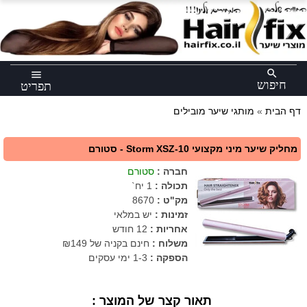
×
search
menu
חיפוש
תפריט
דף הבית
»
מותגי שיער מובילים
מחליק שיער מיני מקצועי Storm XSZ-10 - סטורם
חברה
:
סטורם
תכולה
:
1 יח`
מק"ט
:
8670
זמינות :
יש במלאי
אחריות
:
12 חודש
משלוח :
חינם בקניה של ₪149
הספקה :
1-3 ימי עסקים
תאור קצר של המוצר :