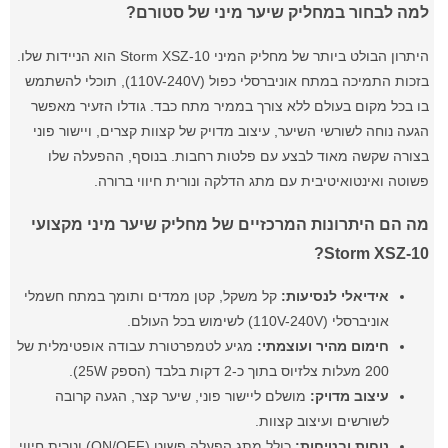
למה לבחור במחליק שיער מיני של סטורם?
היתרון הבולט ביותר של מחליק המיני Storm XSZ-10 הוא הניידות שלו.
בזכות התמיכה במתח אוניברסלי כפול (110V-240V), תוכלי להשתמש
בו בכל מקום בעולם ללא צורך בממיר מתח כבד. גודלו הזעיר מאפשר
הגעה נוחה לשורשי השיער, עיצוב מדויק של קצוות קצרים, ויישור פוני
בצורה שקשה מאוד לבצע עם פלטות רחבות. בנוסף, ההפעלה שלו
פשוטה ואינטואיטיבית עם מתג הדלקה ונורית חיווי ברורה.
מה הם היתרונות המרכזיים של מחליק שיער מיני מקצועי
Storm XSZ-10?
אידיאלי לנסיעות:
קל משקל, קטן ממדים ותומך במתח חשמלי
אוניברסלי (110V-240V) לשימוש בכל העולם.
חימום מהיר ועוצמתי:
מגיע לטמפרטורת עבודה אופטימלית של
200 מעלות צלזיוס בתוך כ-2 דקות בלבד (הספק 25W).
עיצוב מדויק:
מושלם ליישור פוני, שיער קצר, הגעה קרובה
לשורשים ועיצוב קצוות.
נוחות ובטיחות:
כולל מתג הפעלה פשוט (ON/OFF) ונורית חיווי