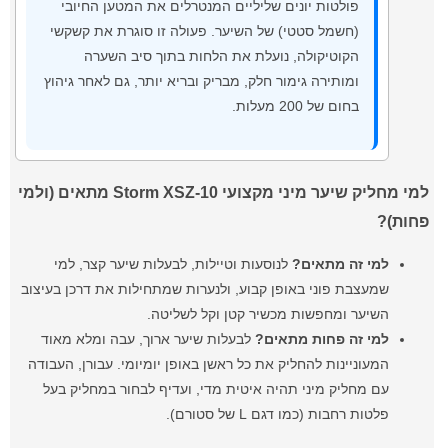
פולטות יונים שליליים המנטרלים את המטען החיובי
(חשמל סטטי) של השיער. פעולה זו סוגרת את קשקשי
הקוטיקולה, נועלת את הלחות בתוך סיב השערה
ומותירה גימור חלק, מבריק ובריא יותר, גם לאחר גיהוץ
בחום של 200 מעלות.
למי מחליק שיער מיני מקצועי Storm XSZ-10 מתאים (ולמי
פחות)?
למי זה מתאים?
לנוסעות וטיילות, לבעלות שיער קצר, למי
שמעצבת פוני באופן קבוע, ולנערות שמתחילות את דרכן בעיצוב
השיער ומחפשות מכשיר קטן וקל לשליטה.
למי זה פחות מתאים?
לבעלות שיער ארוך, עבה ומלא מאוד
המעוניינות להחליק את כל ראשן באופן יומיומי. עבורן, העבודה
עם מחליק מיני תהיה איטית מדי, ועדיף לבחור במחליק בעל
פלטות רחבות (כמו דגם L של סטורם).