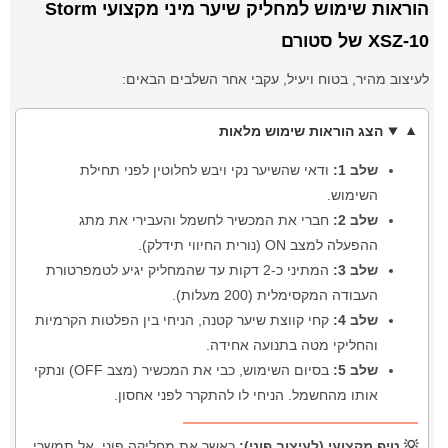
הוראות שימוש למחליק שיער מיני מקצועי Storm
XSZ-10 של סטורם
לעיצוב מהיר, בטוח ויעיל, עקבי אחר השלבים הבאים:
הצג הוראות שימוש מלאות
שלב 1:
ודאי שהשיער נקי ויבש לחלוטין לפני תחילת
השימוש.
שלב 2:
חברי את המכשיר לחשמל והעבירי את מתג
ההפעלה למצב ON (נורית החיווי תידלק).
שלב 3:
המתיני כ-2 דקות עד שהמחליק יגיע לטמפרטורת
העבודה המקסימלית (200 מעלות).
שלב 4:
קחי קווצת שיער קטנה, הניחי בין הפלטות הקרמיות
והחליקי מטה בתנועה אחידה.
שלב 5:
בסיום השימוש, כבי את המכשיר (מצב OFF) ונתקי
אותו מהחשמל. הניחי לו להתקרר לפני אחסון.
💡 טיפ מקצועי (לעיצוב פוני):
כאשר את מחליקה פוני, אל תמשכי