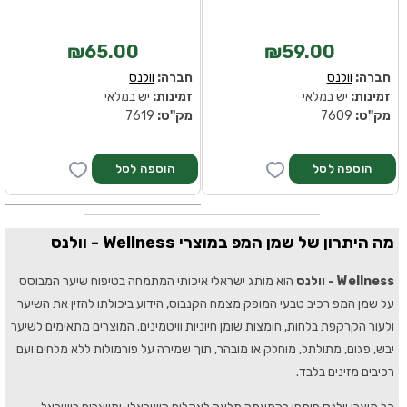
₪65.00
₪59.00
חברה:
וולנס
חברה:
וולנס
זמינות:
יש במלאי
זמינות:
יש במלאי
מק''ט:
7609
מק''ט:
7619
מה היתרון של שמן המפ במוצרי Wellness - וולנס
Wellness - וולנס
הוא מותג ישראלי איכותי המתמחה בטיפוח שיער המבוסס
על שמן המפ רכיב טבעי המופק מצמח הקנבוס, הידוע ביכולתו להזין את השיער
ולעור הקרקפת בלחות, חומצות שומן חיוניות וויטמינים. המוצרים מתאימים לשיער
יבש, פגום, מתולתל, מוחלק או מובהר, תוך שמירה על פורמולות ללא מלחים ועם
רכיבים מזינים בלבד.