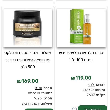
סרום גולד אורגני לשיער יבש
משלוח חינם - מסכת וולפלקס
ופגום 100 מ"ל
עם חומצה היאלורונית ובונדר
500 מ"ל
₪119.00
₪169.00
חברה:
וולנס
חברה:
וולנס
זמינות:
יש במלאי
זמינות:
יש במלאי
מק''ט:
7603
מק''ט:
7623
משלוח:
חינם עד הבית