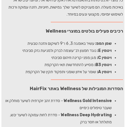
כל מוצרי וולנס פותחו בהתאמה מלאה לאקלים הישראלי, ומיוצרים בישראל
באיכות מעולה. הם מעניקים לשיער שלך גמישות, חיוניות, הזנה עמוקה ורכות
לשימוש יומיומי, מקצועי ונעים במיוחד.
רכיבים פעילים בולטים במוצרי Wellness
שמן המפ:
עשיר באומגה 3, 6 ו־9 לשיקום והזנה טבעית
ויטמין E:
נוגד חמצון רב־עוצמה לברק ולמניעת נזק סביבתי
ויטמין C:
מגן מפני קרינה וזיהום סביבתי
ויטמין B3:
מסייע להתחדשות תאי הקרקפת
ויטמין A:
שומר על איזון שומני ותפקוד תקין של הקרקפת
הסדרות המובילות של Wellness באתר HairFix
Wellness Gold Intensive
- סדרת זהב יוקרתית לשיער מוחלק או
שעבר טיפולים כימיים
Wellness Deep Hydrating
- סדרת לחות עמוקה לשיער יבש,
מתולתל או חסר ברק