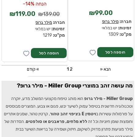
הנחה 14%-
₪99.00
₪119.00
₪139.00
חברה:
מילר גרופ
חברה:
מילר גרופ
זמינות:
יש במלאי
זמינות:
יש במלאי
מק''ט:
1309
מק''ט:
1219
» הבא
2
1
קודם «
מה עושה זהב במוצרי Miller Group - מילר גרופ?
Miller Group - מילר גרופ
הוא מותג טיפוח מקצועי המשלב מדע, יוקרה
וטכנולוגיה חדשנית בטיפול עמוק לשיער יבש, פגום או צבוע. המוצרים מבוססים
על פורמולות עשירות ב
ויטמין E בציפוי זהב טהור
, קרטין טהור, שמנים אתריים
וחומצות שומן חיוניות וכל זה
ללא מלחים, פראבנים או סולפטים
. הסדרות של
מילר מציעות פתרון מדויק לשיקום, חיזוק ושמירה על בריאות השיער בבית
ובסטנדרט של מספרה.