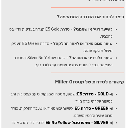
כיצד לבחור את הסדרה המתאימה?
לשיער רגיל או שמנוני?
- סדרת E5 Gold תנקה בעדינות ותזין בלי
להכביד.
שיער פגום מאוד או לאחר החלקה?
- סדרת E5 Green תעניק
טיפול משקם עמוק.
שיער בלונדיני או מובהר?
- שמפו Silver No Yellow והמסכה
התואמת ינטרלו גוונים צהובים וישמרו על בלונד נקי.
קישורים לסדרות של Miller Group
◀
GOLD - סדרת E5
: שמפו, מסכה ושמן קוקוס עם קפסולות זהב,
לטיפוח יוקרתי וברק מיידי.
◀
GREEN - סדרת E5
: לשיער יבש מאוד או שעבר החלקות, כולל
סרום עשיר וקרטין משקם.
◀
SILVER - שמפו סגול E5 No Yellow
: לנטרול פיגמנט צהוב