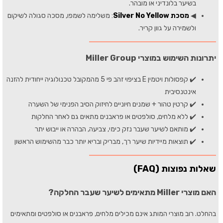
בשיער בלונדיני או מובהר.
◀
מסכת Silver No Yellow
: משלימה לשמפו, מסכה סגולה לשיקום
ולשמירה על גוון קריר.
יתרונות השימוש במוצרי Miller Group
✔️ קפסולות ויטמין E בציפוי זהב פי 5 מהמקובל טכנולוגיה ייחודית להזנה
אינטנסיבית
✔️ קרטין טהור + שמנים חיוניים לחיזוק הסיב הפנימי של השערה
✔️ ללא מלחים, סולפטים או פראבנים מתאים גם לאחר החלקות
✔️ מותאם לשיער שעבר נזק כימי, צביעה, הבהרה או ייבוש יתר
✔️ תוצאות מיידיות שיער רך, מבריק ובריא יותר כבר מהשימוש הראשון
שאלות נפוצות (FAQ)
האם מוצרי Miller מתאימים לשיער שעבר החלקה?
בהחלט. רוב מוצרי המותג אינם מכילים מלחים, פראבנים או סולפטים ומתאימים