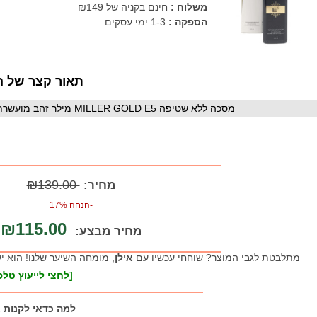
משלוח :
חינם בקניה של ₪149
הספקה :
1-3 ימי עסקים
תאור קצר של ה
מסכה ללא שטיפה MILLER GOLD E5 מילר זהב מועשרת בקרטין לשיער לאחר החלקה וטיפולים כימים
₪139.00
מחיר:
-הנחה 17%
₪115.00
מחיר מבצע:
מתלבטת לגבי המוצר? שוחחי עכשיו עם
אילן
, מומחה השיער שלנו! הוא י
[לחצי לייעוץ טלפו
למה כדאי לקנות 