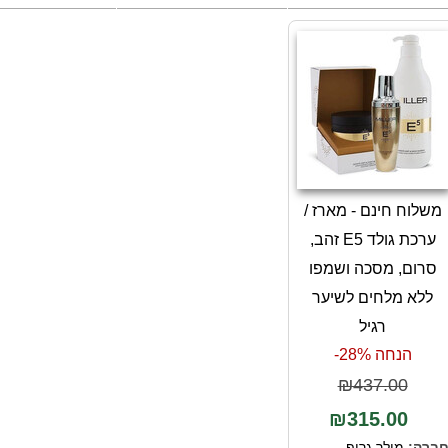
משלוח חינם - מארז /
ערכת גולד E5 זהב,
סרום, מסכה ושמפו
ללא מלחים לשיער
רגיל
הנחה 28%-
₪437.00
₪315.00
ברה:
מילר גרופ