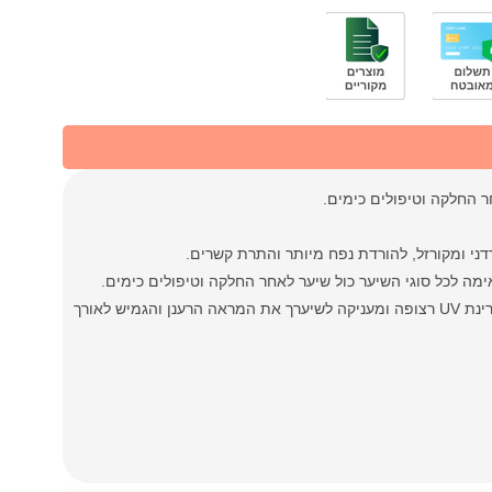
ני ומקורזל, להורדת נפח מיותר והתרת קשרים.
פורמולה חדשנית ועדכנית מבית מילר, המסכה מכילה מרכיבי סינון להגנה מקרינת UV רצופה ומעניקה לשיערך את המראה הרענן והגמיש לאורך