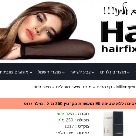
מוצרים נלווים
צבע לשיער
מוצרי חשמל
מותגים מובילים
keyboard_arrow_down
keyboard_arrow_down
keyboard_arrow_down
keyboard_arrow_down
ר גרופ - Miller group
דף הבית
»
מותגי שיער מובילים
»
יכה ללא שטיפה E5 מועשרת בקרטין 250 מ׳ל - מילר גרופ
חברה
:
מילר גרופ
תכולה
:
250 מ''ל
מק"ט
:
1217
זמינות :
יש במלאי