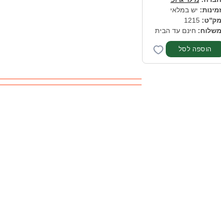
מינות:
יש במלאי
ק''ט:
1215
שלוח:
חינם עד הבית