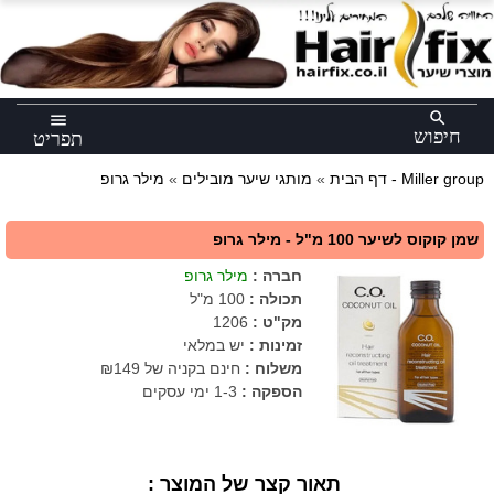
×
search
menu
חיפוש
תפריט
מילר גרופ - Miller group
דף הבית
»
מותגי שיער מובילים
»
שמן קוקוס לשיער 100 מ"ל - מילר גרופ
חברה
:
מילר גרופ
תכולה
:
100 מ"ל
מק"ט
:
1206
זמינות :
יש במלאי
משלוח :
חינם בקניה של ₪149
הספקה :
1-3 ימי עסקים
תאור קצר של המוצר :