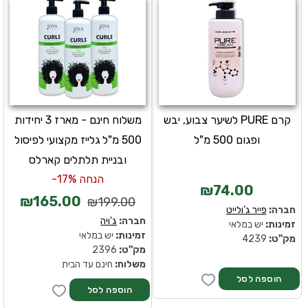
קרם PURE לשיער צבוע, יבש
משלוח חינם - מארז 3 יחידות
ופגום 500 מ"ל
500 מ"ל גלייז מקצועי לפיסול
ובניית תלתלים קארלס
הנחה 17%-
₪74.00
₪165.00
₪199.00
חברה:
פייר ג'ולייט
חברה:
ג'ויה
זמינות:
יש במלאי
זמינות:
יש במלאי
מק''ט:
4239
מק''ט:
2396
משלוח:
חינם עד הבית