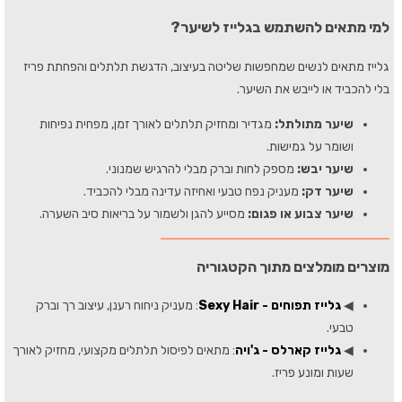
למי מתאים להשתמש בגלייז לשיער?
גלייז מתאים לנשים שמחפשות שליטה בעיצוב, הדגשת תלתלים והפחתת פריז
בלי להכביד או לייבש את השיער.
שיער מתולתל:
מגדיר ומחזיק תלתלים לאורך זמן, מפחית נפיחות
ושומר על גמישות.
שיער יבש:
מספק לחות וברק מבלי להרגיש שמנוני.
שיער דק:
מעניק נפח טבעי ואחיזה עדינה מבלי להכביד.
שיער צבוע או פגום:
מסייע להגן ולשמור על בריאות סיב השערה.
מוצרים מומלצים מתוך הקטגוריה
◀
גלייז תפוחים - Sexy Hair
: מעניק ניחוח רענן, עיצוב רך וברק
טבעי.
◀
גלייז קארלס - ג'ויה
: מתאים לפיסול תלתלים מקצועי, מחזיק לאורך
שעות ומונע פריז.