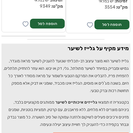
זמינות:
יש במלאי
זמינות:
יש במלאי
מק''ט:
9349
מק''ט:
3554
מידע מקיף על גלייז לשיער
גלייז לשיער הוא מוצר עיצוב רב-תכליתי שנועד להעניק לשיער מראה מוגדר,
גמיש ומבריק במיוחד לשיער מתולתל, גלי, דק או יבש. הוא עוזר להחזיק תלתלים,
להפחית פריז, להבליט את המרקם הטבעי ולשמור על מראה מסודר לאורך כל
היום. בשונה מג'לים או מוסים, הגלייז אינו מכביד, שומני או דביק אלא מספק
תחושת רכות וברק טבעי.
בקטגוריה זו תמצאי
גלייזים איכותיים לשיער
ממותגים מקצועיים בלבד,
ביניהם מוצרים ללא מלחים, ללא פראבנים, עם קרטין, תמציות בוטניות, שמנים
מזינים ורכיבים פעילים לשיקום ולהזנה עמוקה של סיב השערה. כל מוצר נבדק
ונבחר בקפידה כדי להעניק לך חוויית עיצוב יעילה ונעימה.