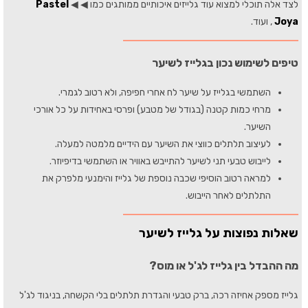
לצד אלה תוכלי למצוא עוד גלייזים איכותיים ממותגים כמו ◀
◀
Pastel
Joya
,
ועוד.
טיפים לשימוש נכון בגלייז לשיער
השתמשי בגלייז על שיער לח אחרי חפיפה, ולא רטוב לגמרי.
מרחי כמות קטנה (בגודל של מטבע) ופרסי באחידות על כל אורכי
השיער.
לעיצוב תלתלים כווצי את השיער עם הידיים מלמטה למעלה.
לייבוש טבעי תני לשיער להתייבש באוויר או השתמשי בדיפיוזר.
למראה רטוב הוסיפי שכבה נוספת של גלייז והימנעי מלפרק את
התלתלים לאחר הייבוש.
שאלות נפוצות על גלייז לשיער
מה ההבדל בין גלייז לג'ל או מוס?
גלייז מספק אחיזה רכה, ברק טבעי והגדרת תלתלים בלי הקשחה, בניגוד לג'ל