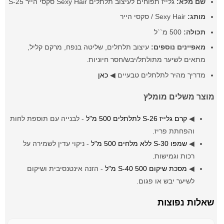
שם מלא:
גלייז תפוחים לעיצוב תלתלים Sexy Hair סקסי הייר S-25
מותג:
Sexy Hair / סקסי הייר
תכולה:
500 מ``ל
מאפיינים נוספים:
עיצוב תלתלים, שליטה בנפח, מרקם קליל,
מתאים לשיער מתולתל/יבש/חסר חיוניות.
מדריך מהיר לתלתלים טבעיים ◀
כאן
מוצר משלים מומלץ
◀
קרם גלייז S-26 לתלתלים 500 מ"ל
- לבנייה עם תוספת לחות
והפחתת פריז.
◀
שמפו S-30 ללא מלחים 500 מ"ל
- ניקוי עדין לשמירה על
רכות וגמישות.
◀
מסכת שיקום S-40 500 מ"ל
- הזנה אינטנסיבית ושיקום
לשיער יבש או פגום.
שאלות נפוצות