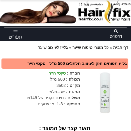
×
search
menu
חיפוש
תפריט
דף הבית
»
כל מוצרי טיפוח שיער
»
גלייז לעיצוב שיער
גלייז תפוחים חזק לעיצוב תלתלים 500 מ"ל - סקסי הייר
חברה
:
סקסי הייר
תכולה
:
500 מ"ל
מק"ט
:
3502
זמינות :
יש במלאי
משלוח :
חינם בקניה של ₪149
הספקה :
1-3 ימי עסקים
תאור קצר של המוצר :