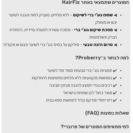
המוצרים שתמצאי באתר HairFix
◀
שמפו גוג'י ברי לשיקום
- ללא מלחים, מעניק לחות והגנה לשיער
יבש או מוחלק
◀
מסכת שיקום גוג'י ברי
- מסכה עשירה לפעולה מיידית, להחזרת
הברק והאלסטיות
◀
סרום הזנה טבעי
- סיליקון על בסיס גוג'י ברי לשיער פגום או מקורזל
למה לבחור ב־Proberry?
✔️ תמציות גוג'י ברי טבעיות סופר פוד לשיער
✔️ נוסחאות מקצועיות ללא מלחים מתאימות להחלקות
✔️ רכיבים נוגדי חמצון להגנה מנזקי סביבה
✔️ מוצר כחול־לבן שפותח בישראל
✔️ ריח ייחודי ומרקם קליל לתחושת ספא בבית
שאלות נפוצות (FAQ)
למי מתאימים המוצרים של פרוברי?