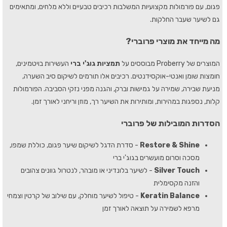
פגום, עם פורמולות מקצועיות המשלבות רכיבים טבעיים וללא מלחים, ומתאימים
גם לשיער שעבר החלקות.
מה מייחד את מוצרי פרוברי?
המוצרים של Proberry מבוססים על
תמציות גוג'י ברי
העשירות בויטמינים,
חומצות שומן ואנטי-אוקסידנטים. רכיבים אלו תורמים לשיקום סיב השערה,
מניעת שבירה, שמירה על גמישות וברק, והגנה מפני נזקי הסביבה. הפורמולות
קלות, נספגות במהירות, ומותירות את השיער רך, מוזן וריחני לאורך זמן.
הסדרות המובילות של פרוברי
Restore & Shine
- סדרת הדגל לשיקום שיער פגום, כוללת שמפו,
מסכה וסרום מועשרים בגוג'י ברי
Silver Touch
- לשיער בלונדיני או מובהר, לנטרול גוונים צהובים
והזנה מקסימלית
Keratin Balance
- טיפול לשיער מוחלק, עם שילוב של קרטין וצמחי
מרפא לשמירה על תוצאה לאורך זמן