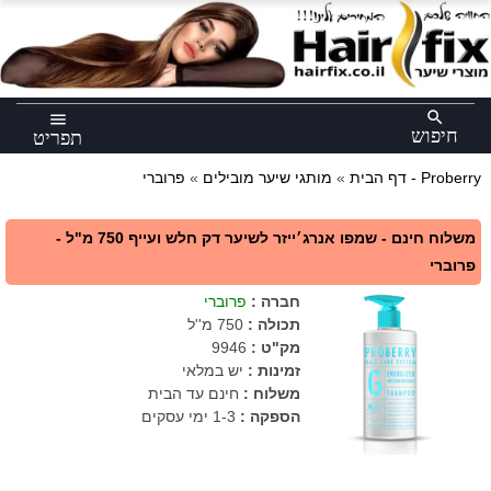
×
search
menu
חיפוש
תפריט
פרוברי - Proberry
דף הבית
»
מותגי שיער מובילים
»
משלוח חינם - שמפו אנרג׳ייזר לשיער דק חלש ועייף 750 מ"ל -
פרוברי
חברה
:
פרוברי
תכולה
:
750 מ''ל
מק"ט
:
9946
זמינות :
יש במלאי
משלוח :
חינם עד הבית
הספקה :
1-3 ימי עסקים