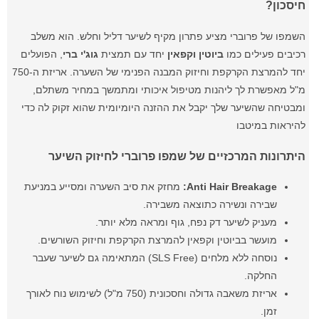
חיסכון?
השמפו של פרוברי מציע פתרון מקיף לשיער דליל וחלש. הוא משלב
רכיבים פעילים כמו
ביוטין וקפאין
יחד עם תמצית
גוג'י ברי
, הפועלים
יחד להמרצת הקרקפת וחיזוק המבנה הפנימי של השערה. אריזת ה-750
מ"ל מאפשרת לך ליהנות מטיפול איכותי ומתמשך במחיר משתלם,
ומבטיחה שהשיער שלך יקבל את ההזנה היומיומית שהוא זקוק לה כדי
להיראות במיטבו
היתרונות המרכזיים של שמפו פרוברי לחיזוק השיער
Anti Hair Breakage:
מחזק את סיב השערה ומסייע במניעת
שבירה ונשירה כתוצאה משבירה.
מעניק לשיער דק נפח, גוף ומראה מלא יותר.
מועשר בביוטין וקפאין להמרצת הקרקפת וחיזוק השורשים.
נוסחה ללא מלחים (SLS Free) המתאימה גם לשיער שעבר
החלקה.
אריזת משאבה גדולה וחסכונית (750 מ"ל) לשימוש נוח לאורך
זמן.