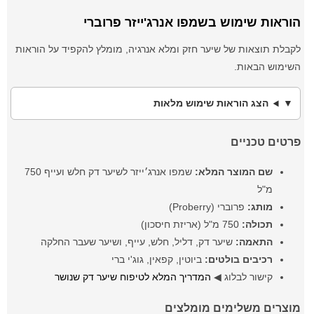
הוראות שימוש בשמפו אנרג'ייזר פרוברי
לקבלת תוצאות של שיער חזק ומלא אנרגיה, מומלץ להקפיד על הוראות
השימוש הבאות.
הצג הוראות שימוש מלאות
פרטים טכניים
שם המוצר המלא:
שמפו אנרג׳ייזר לשיער דק חלש ועייף 750
מ"ל
מותג:
פרוברי (Proberry)
תכולה:
750 מ"ל (אריזת חיסכון)
התאמה:
שיער דק, דליל, חלש, עייף, ושיער שעבר החלקה
רכיבים בולטים:
ביוטין, קפאין, גוג'י ברי
קישור לבלוג ◀
המדריך המלא לטיפוח שיער דק שנושר
מוצרים משלימים מומלצים