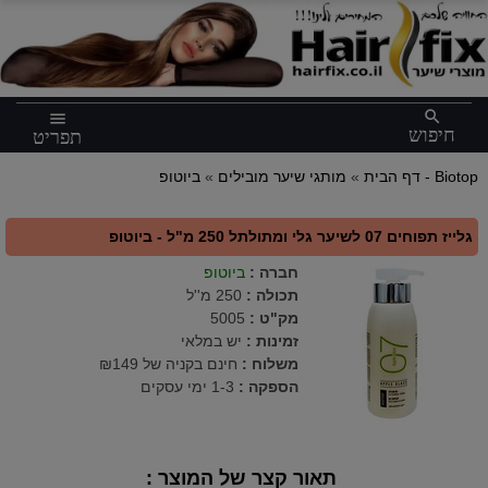
×
search
menu
חיפוש
תפריט
ביוטופ - Biotop
דף הבית
»
מותגי שיער מובילים
»
גלייז תפוחים 07 לשיער גלי ומתולתל 250 מ"ל - ביוטופ
חברה
:
ביוטופ
תכולה
:
250 מ''ל
מק"ט
:
5005
זמינות :
יש במלאי
משלוח :
חינם בקניה של ₪149
הספקה :
1-3 ימי עסקים
תאור קצר של המוצר :