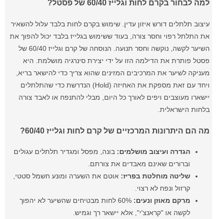
למה לבחור בקרם לחות וגלייז 60/40 של פסטל?
עיצוב תלתלים דורש איזון עדין. שימוש בקרם לחות בלבד עלול להשאיר
את התלתל רפוי וחסר צורה, בעוד ששימוש בגלייז בלבד יכול להפוך את
השיער לקשה, נוקשה וחסר תנועה. הנוסחה של קרם וגלייז 60/40 של
פסטל פותרת את הדילמה הזו על ידי יצירת סינרגיה מושלמת. היא
מעניקה לשיער את המרכיבים המזינים שהוא צריך כדי להישאר בריא,
ויחד עם זאת מספקת את האחיזה (Hold) הנדרשת כדי שהתלתלים
יישארו מעוצבים ויפים לאורך כל היום, מבלי להתנפח או לאבד צורה
בלחות הישראלית.
מה הם היתרונות המרכזיים של קרם לחות וגלייז 60/40?
הגדרה ועיצוב מושלמים:
בונה, מפסל ומגדיר תלתלים עגולים
וברורים שאינם מאבדים את צורתם.
שליטה מוחלטת בפריז:
אוטם את השערה ומונע חשמל סטטי,
קרזול ונפח לא רצוי.
מרקם מאוזן ונעים:
60% לחות מבטיחים שהשיער לא יהפוך
לקשה או "קראנצ'י", אלא יישאר רך וגמיש.