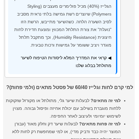
הגלייז (40%) מכיל פולימרים מעצבים (Styling
Polymers) שיוצרים רשת גמישה בלתי נראית מסביב
לסיב השערה הלחה. כשהשיער מתייבש, הרשת הזו
"נועלת" את צורת התלתל המכווץ ומונעת חדירת לחות
חיצונית (Humidity Resistance), וכך מתקבל תלתל
מוגדר ויציב ששומר על גמישות ורכות טבעית.
◀ קראי את המדריך המלא ליסודות הטיפוח לשיער
מתולתל בבלוג שלנו
למי קרם לחות וגלייז 60/40 של פסטל מתאים (ולמי פחות)?
למי זה מתאים?
לבעלות שיער גלי, מתולתל או מקורזל שזקוקות
ללחות מוגברת בשילוב עם יכולת אחיזה ופיסול גבוהה. מצוין
לשימוש יומיומי ולעיצוב לאחר החפיפה.
למי זה פחות מתאים?
לבעלות שיער דק וחלק מאוד (עבורן
המוצר יהיה כבד ודביק מדי), או למי שמחפשת רק לחות ללא