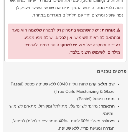
התלתלים (Scrunching), יבשי את השיער בעזרת דיפיוזר כשהראש
נוטה כלפי מטה. הייבוש ההפוך ירים את שורשי השיער ויעניק לך
נפח שופע ומרשים יחד עם תלתלים מוגדרים במיוחד.
⚠️ אזהרות:
יש להשתמש בתמרוק רק למטרה שלשמה הוא נועד
ובהתאם להוראות השימוש. אין לבלוע. יש להימנע ממגע
בעיניים ובמקרה של מגע יש לשטוף היטב במים. להרחיק
מילדים. לשימוש חיצוני בלבד.
פרטים טכניים
שם מלא:
קרם לחות וגלייז 60/40 ללא שטיפה פסטל (Pastel
True Curls Moisturizing & Glaze)
מותג:
פסטל (Pastel)
התאמה:
מיועד לשיער גלי, מתולתל ומקורזל. מתאים לשימוש
יומיומי.
פעולה:
משלב 60% לחות ו-40% חומר עיצוב (גלייז) לפיסול,
הגדרה ומניעת פריז, ללא שטיפה.