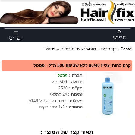
×
search
menu
חיפוש
תפריט
פסטל - Pastel
דף הבית
»
מותגי שיער מובילים
»
קרם לחות וגלייז 60/40 ללא שטיפה 500 מ"ל - פסטל
חברה
:
פסטל
תכולה
:
500 מ''ל
מק"ט
:
2520
זמינות :
יש במלאי
משלוח :
חינם בקניה של ₪149
הספקה :
1-3 ימי עסקים
תאור קצר של המוצר :