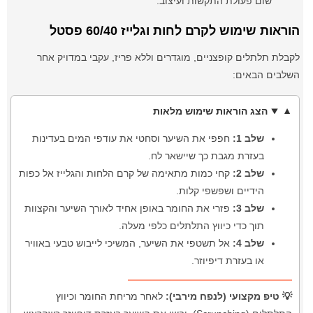
שום פעולת התקשות ועיצוב.
הוראות שימוש לקרם לחות וגלייז 60/40 פסטל
לקבלת תלתלים קופצניים, מוגדרים וללא פריז, עקבי במדויק אחר
השלבים הבאים:
הצג הוראות שימוש מלאות
שלב 1:
חפפי את השיער וסחטי את עודפי המים בעדינות
בעזרת מגבת כך שיישאר לח.
שלב 2:
קחי כמות מתאימה של קרם הלחות והגלייז אל כפות
הידיים ושפשפי קלות.
שלב 3:
פזרי את החומר באופן אחיד לאורך השיער והקצוות
תוך כדי כיווץ התלתלים כלפי מעלה.
שלב 4:
אל תשטפי את השיער, המשיכי לייבוש טבעי באוויר
או בעזרת דיפיוזר.
💡 טיפ מקצועי (לנפח מירבי):
לאחר מריחת החומר וכיווץ