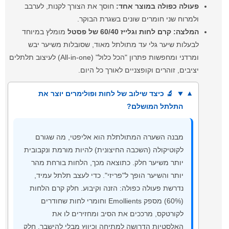
פעולה כפולה במוצר אחד:
חוסך את הצורך לקנות, לערבב
ולמרוח שני חומרים שונים בשגרת הבוקר.
המלצה:
קרם לחות וגלייז 60/40 של פסטל
מומלץ במיוחד
לבעלות שיער גלי עד מתולתל מאוד, שסובלות משיער יבש
ומרדני ומחפשות פתרון "הכל כלול" (All-in-one) לעיצוב תלתלים
יציבים, זוהרים וקופצניים לאורך כל היום.
🔬 כיצד שילוב של לחות ופולימרים יוצר את
התלתל המושלם?
מבנה השערה המתולתלת הוא אליפטי, מה שגורם
לקוטיקולה (השכבה החיצונית) להיות מורמת ונקבובית
יותר משיער חלק. כתוצאה מכך, הלחות בורחת מהר
יותר והשיער הופך ל"פריזי". כדי לעצב תלתל עמיד,
נדרשת פעולה כפולה: הזנה וקיבוע. חלק קרם הלחות
(60%) מספק Emollients וחומרי לחות שחודרים
לקורטקס, מרככים את הסיב ומחזירים לו את
האלסטיות הדרושה למתיחה וכיווץ מבלי להישבר. חלק