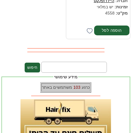
חברה:
היידרופלקס
זמינות:
יש במלאי
מק''ט:
4558
מידע שימושי
כרגע
103
משתמשים באתר