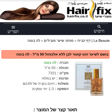
×
search
menu
חיפוש
תפריט
לה בוטה | La Beaute
דף הבית
»
מותגי שיער מובילים
»
בושם לשיער הוט קוטור לבן ללא אלכוהול 50 מ"ל - לה בוטה
חברה
:
לה בוטה
תכולה
:
50 מ''ל
מק"ט
:
7321
זמינות :
יש במלאי
משלוח :
חינם בקניה של ₪149
הספקה :
1-3 ימי עסקים
תאור קצר של המוצר :