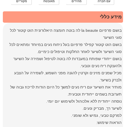
מידע כללי
בושם פרפיום la beaute לה בוטה חומצה היאלורונית הוט קוטור לכל
סוגי השיער
בושם הוט קוטור קפילר פרפיום בעל ניחוח נעים במיוחד ומתאים לכל
סוגי השיער ולשיער לאחר החלקות וטיפולים כימיים.
בושם ייחודי שפותח במעבדות לה בוטה לטיפול ושמירה על השיער
ולהענקת ריח נעים וטבעי.
מכיל שמנים מזינים וקרטין להגנה מפני השמש, לשמירה על הצבע
ולברק בשיער.
מותיר את השיער עם ריח נעים למשך כל היום הודות לריכוז גבוה של
תערובת בשמים ייחודית וטבעית.
נוסחה ייחודית ללא אלכוהול ולשימוש יום יומי.
לשיער רך, מבריק ונעים.
למרקם טבעי, גמיש ולא שומני.
הוראות שימוש: