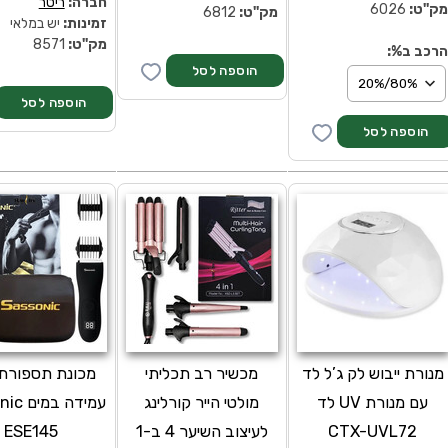
חברה:
ריטר
ק''ט:
6026
מק''ט:
6812
זמינות:
יש במלאי
מק''ט:
8571
רכב ב%:
מנורת ייבוש לק ג’ל לד
מכשיר רב תכליתי
מכונת תספורת 
עם מנורת UV לד
מולטי הייר קורלינג
עמידה ב
CTX-UVL72
לעיצוב השיער 4 ב-1
ESE145