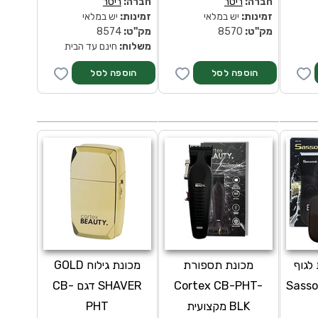
חברה:
ריטר
חברה:
ריטר
זמינות:
יש במלאי
זמינות:
יש במלאי
מק''ט:
8570
מק''ט:
8574
משלוח:
חינם עד הבית
לגוף
מכונת תספורת
מכונת גילוח GOLD
מים Sassonic
Cortex CB-PHT-
SHAVER דגם CB-
BLK מקצועית
PHT