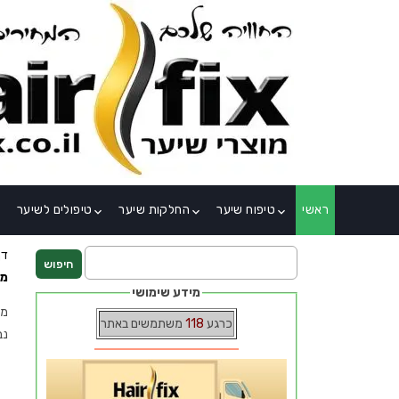
×
ראשי
טיפוח שיער
החלקות שיער
טיפולים לשיער
_down
keyboard_arrow_down
keyboard_arrow_down
keyboard_arrow_down
דף
מו
מידע שימושי
מו
כרגע
118
משתמשים באתר
נב