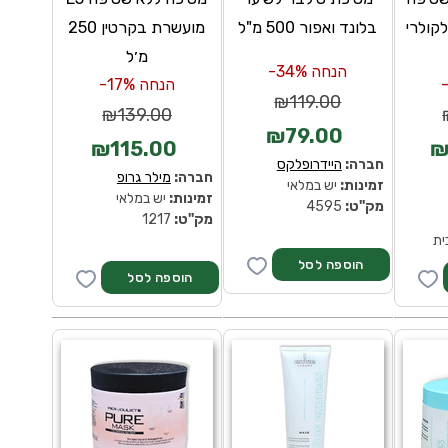
לקולרי
בלונד ואפור 500 מ"ל
מועשרת בקרטין 250
מ׳ל
הנחה 34%-
הנחה 17%-
₪119.00
₪139.00
₪79.00
₪115.00
₪
חברה:
היידרופלקס
חברה:
מילר גרופ
זמינות:
יש במלאי
זמינות:
יש במלאי
מק''ט:
4595
מק''ט:
1217
ית