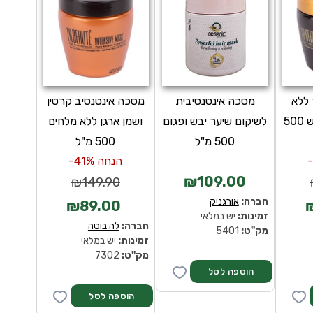
 ללא
מסכה אינטנסיבית
מסכה אינטנסיב קרטין
מלחים לשיער יבש 500
לשיקום שיער יבש ופגום
ושמן ארגן ללא מלחים
500 מ"ל
500 מ"ל
הנחה 41%-
₪109.00
₪149.90
חברה:
אורגניק
₪89.00
זמינות:
יש במלאי
חברה:
לה בוטה
מק''ט:
5401
זמינות:
יש במלאי
מק''ט:
7302