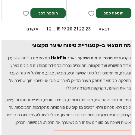
» הבא
23
22
21
20
19
18
...
2
1
קודם «
מה תמצאי ב-קטגוריית טיפוח שיער מקצועי
בקטגוריית
מוצרי טיפוח השיער
באתר
HairFix
תמצאי את כל מה ששיערך
צריך מהשורש ועד הקצוות. המוצרים נבחרו בקפידה ממותגים מובילים בארץ
ובעולם, ומותאמים לכל סוגי השיער: יבש, מובהר, צבוע, מתולתל או כזה שעבר
החלקה. כל מוצר מספק מענה מדויק לצורך טיפולי או יומיומי, תוך שמירה על
בריאות השיער, הקרקפת והמראה הכללי.
המבחר כולל שמפואים, מסכות, סרומים, קרמים, מוסים, ספריים ופתרונות עיצוב,
כולם ללא מלחים וללא רכיבים מזיקים עם פורמולות מתקדמות המבוססות על
קרטין, שמנים טבעיים, ויטמינים ונוגדי חמצון. תוכלי ליצור לעצמך שגרת טיפוח
אישית ויעילה עם מוצרים שמחזירים לשיערך את הרכות, הגמישות והברק.