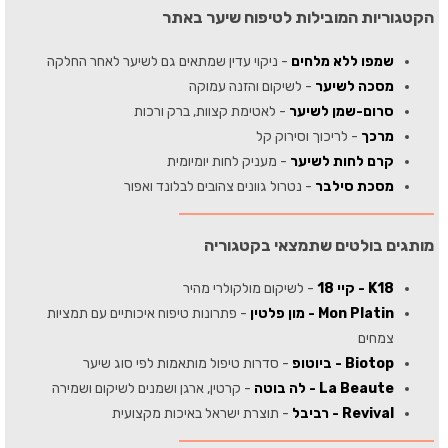
הקטגוריות המובילות לטיפוח שיער באתר
שמפו ללא מלחים
- ניקוי עדין שמתאים גם לשיער לאחר החלקה
מסכה לשיער
- לשיקום והזנה עמוקה
סרום-שמן לשיער
- לאטימת קצוות, ברק ורכות
מרכך
- לריכוך וסירוק קל
קרם לחות לשיער
- מעניק לחות יומיומית
מסכת סילבר
- נטרול גוונים צהובים לבלונד ואפור
מותגים בולטים שתמצאי בקטגוריה
K18 - קיי 18
- לשיקום מולקולרי מהיר
Mon Platin - מון פלטין
- פתרונות טיפוח איכותיים עם תמציות
צמחים
Biotop - ביוטופ
- סדרות טיפול מותאמות לפי סוג שיער
La Beaute - לה בוטה
- קרטין, ארגן ושמנים לשיקום ושמירה
Revival - רביבל
- תוצרת ישראל באיכות מקצועית