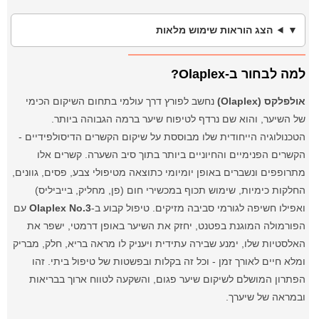
הצג הוראות שימוש מלאות
למה לבחור ב-Olaplex?
אולפלקס (Olaplex)
נחשב לפורץ דרך עולמי בתחום השיקום הכימי
של השיער, והוא שם נרדף לטיפוח שיער ברמה הגבוהה ביותר.
הטכנולוגיה הייחודית שלו מבוססת על שיקום הקשרים הדיסולפידיים -
הקשרים הפנימיים והחיוניים ביותר בתוך סיב השערה. קשרים אלו
מתרופפים ונשברים באופן יומיומי כתוצאה מטיפולי צבע, פסים, גוונים,
החלקות כימיות, שימוש תכוף במכשירי חום (פן, מחליק, בייביליס)
ואפילו חשיפה לגורמי סביבה מזיקים. טיפול קבוע ב-
Olaplex No.3
עם
הפורמולה המוגנת בפטנט, יחזק את השיער באופן דרמטי, ישפר את
האלסטיות שלו, ימנע שבירה עתידית ויעניק לו מראה בריא, חלק, מבריק
ומלא חיים לאורך זמן - וכל זה בקלות ובפשטות של טיפול ביתי. זהו
הפתרון המושלם לשיקום שיער פגום, והשקעה לטווח ארוך בבריאות
ובמראה של שיערך.