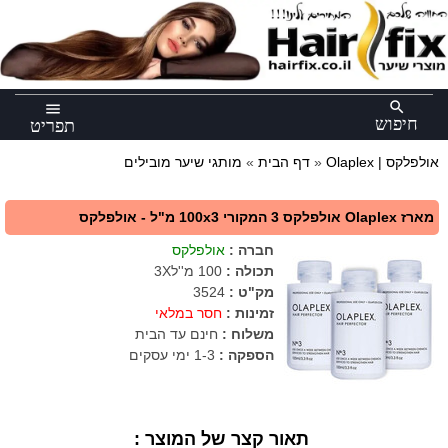
×
search
menu
חיפוש
תפריט
Olaplex | אולפלקס
»
דף הבית
»
מותגי שיער מובילים
מארז Olaplex אולפלקס 3 המקורי 100x3 מ"ל - אולפלקס
חברה
:
אולפלקס
תכולה
:
100 מ''ל3X
מק"ט
:
3524
זמינות :
חסר במלאי
משלוח :
חינם עד הבית
הספקה :
1-3 ימי עסקים
תאור קצר של המוצר :