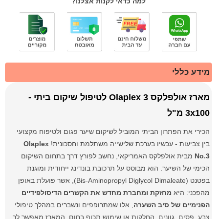
למה כדאי לקנות אצלנו?
מידע כללי
מארז אולפלקס 3 Olaplex לטיפול שיקום ביתי -
3x100 מ"ל
הכירי את הפתרון הביתי המוביל לשיקום שיער פגום ולטיפוח מקצועי
בין צביעות - עכשיו בערכת שלישייה משתלמת וחסכונית!
Olaplex
No.3
מבית אולפלקס האמריקאי, נחשב לפורץ דרך בתחום השיקום
הכימי של השיער. הוא מבוסס על תרכובת בונדינג ייחודית ומוגנת
בפטנט (Bis-Aminopropyl Diglycol Dimaleate), אשר פועלת באופן
מהפכני: היא
מחזקת ומחברת מחדש את הקשרים הדיסולפידיים
הפנימיים של סיב השערה
, אלו שמתרופפים ונשברים במהלך טיפולי
צבע, פסים, גוונים, החלקות או שימוש תכוף בחום. המארז מאפשר לך