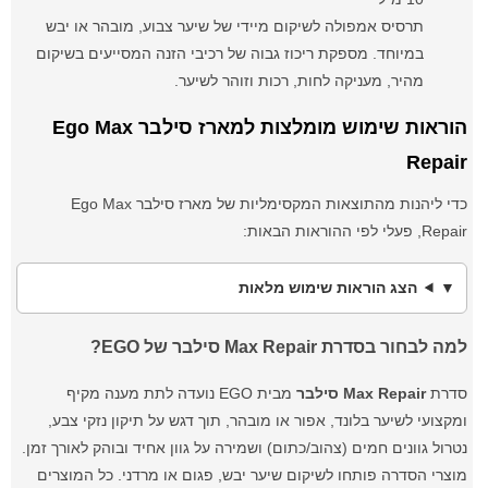
תרסיס אמפולה לשיקום מיידי של שיער צבוע, מובהר או יבש
במיוחד. מספקת ריכוז גבוה של רכיבי הזנה המסייעים בשיקום
מהיר, מעניקה לחות, רכות וזוהר לשיער.
הוראות שימוש מומלצות למארז סילבר Ego Max
Repair
כדי ליהנות מהתוצאות המקסימליות של מארז סילבר Ego Max
Repair, פעלי לפי ההוראות הבאות:
הצג הוראות שימוש מלאות
למה לבחור בסדרת Max Repair סילבר של EGO?
סדרת
Max Repair סילבר
מבית EGO נועדה לתת מענה מקיף
ומקצועי לשיער בלונד, אפור או מובהר, תוך דגש על תיקון נזקי צבע,
נטרול גוונים חמים (צהוב/כתום) ושמירה על גוון אחיד ובוהק לאורך זמן.
מוצרי הסדרה פותחו לשיקום שיער יבש, פגום או מרדני. כל המוצרים