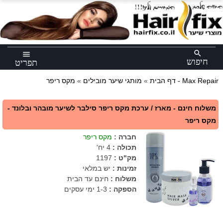
×
search
menu
חיפוש
תפריט
מקס ריפר - Max Repair
דף הבית
»
מותגי שיער מובילים
»
משלוח חינם - מארז / ערכת מקס ריפר סילבר לשיער מובהר ובלונד -
מקס ריפר
חברה
:
מקס ריפר
תכולה
:
4 יח'
מק"ט
:
1197
זמינות :
יש במלאי
משלוח :
חינם עד הבית
הספקה :
1-3 ימי עסקים