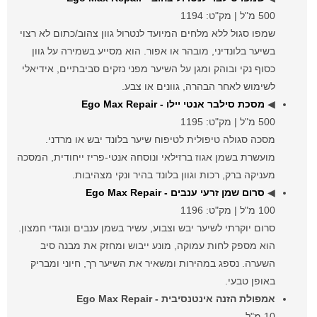
500 מ"ל | מק"ט: 1194
שמפו סגול ללא מלחים המיועד לנטרול גוון צהוב/כתום לא רצוי
בשיער בלונדיני, מובהר או אפור. הוא מסייע בשמירה על גוון
כסוף נקי ובוהק ומגן על השיער מפני נזקים סביבתיים, אידיאלי
לשימוש לאחר הבהרה, גוונים או צבע.
◀
מסכת סילבר אנטי יילו - Ego Max Repair
500 מ"ל | מק"ט: 1195
מסכה סגולה טיפולית לטיפוח שיער בלונד יבש או מרדני.
מועשרת בשמן אגוז ברזילאי ונוסחה אנטי-פריז ייחודית, המסכה
מעניקה ברק, רכות וגוון בלונד בהיר ונקי מצהיבות.
◀
סרום שמן זרעי ענבים - Ego Max Repair
100 מ"ל | מק"ט: 1196
סרום יוקרתי לשיער יבש וצבוע, עשיר בשמן ענבים ונוגדי חמצון.
הוא מספק לחות עמוקה, מונע ייבוש ומחזק את מבנה סיב
השערה. נספג במהירות ומשאיר את השיער רך, חיוני ומבריק
באופן טבעי.
אמפולת הזנה אינטנסיבית - Ego Max Repair
10 מ"ל