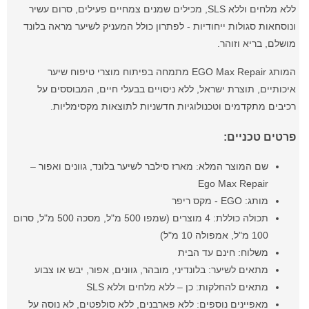
ללא מלחים וללא SLS, מכילים שמנים צמחיים פעילים, סרום עשיר
ונוסחאות סגולות ייחודיות - לפתרון כולל המעניק לשיער מראה בלונד
מושלם, בריא וזוהר.
המותג EGO Max Repair מתמחה בפיתוח מוצרי טיפוח שיער
איכותיים, תוצרת ישראל, ללא ניסויים בבעלי חיים, המבוססים על
רכיבים מתקדמים וטכנולוגיות חדשניות לתוצאות מקסימליות.
פרטים טכניים:
שם המוצר המלא: מארז סילבר לשיער בלונד, גוונים ואפור –
Ego Max Repair
מותג: EGO - מקס ריפר
תכולה כוללת: 4 מוצרים (שמפו 500 מ"ל, מסכה 500 מ"ל, סרום
100 מ"ל, אמפולה 10 מ"ל)
משלוח: חינם עד הבית
מתאים לשיער: בלונדיני, מובהר, גוונים, אפור, יבש או צבוע
מתאים להחלקות: כן – ללא מלחים וללא SLS
מאפיינים נוספים: ללא פארבנים, ללא סולפטים, לא נוסה על