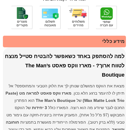
מידע כללי
למה להסתפק באחד כשאפשר להבטיח סטייל מנצח
לטווח ארוך? - מארז ווקס פאסט The Man’s
Boutique
מצאת את הווקס המושלם שנותן לך את הלוק הטבעי והמחוספס? אל
תיתן לו להיגמר ברגע הלא נכון.
מארז ווקס פאסט למראה מט (Paste
Wax Matte Look Trio)
של
The Man’s Boutique
הוא הפתרון
החכם לגבר שיודע מה הוא רוצה. המארז כולל
3 יחידות
של הווקס
המבוקש (97 מ"ל כל אחת), המעניק אחיזה בינונית-חזקה עם גימור מט
טבעי (ללא ברק רטוב). הפורמולה הייחודית מועשרת בתמציות
חוחובה
וקוויאר
, המזינות את השיער ושומרות עליו בריא וגמיש, תוך כדי עיצוב