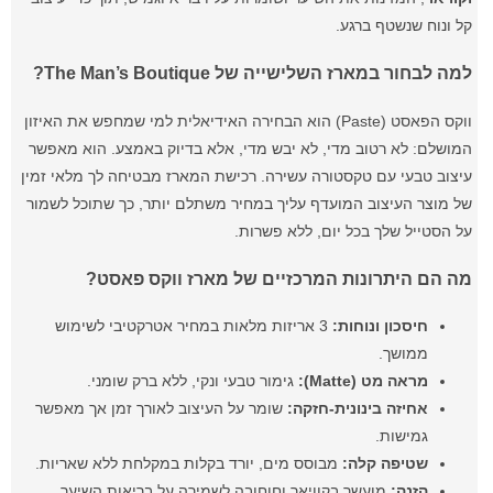
קל ונוח שנשטף ברגע.
למה לבחור במארז השלישייה של The Man’s Boutique?
ווקס הפאסט (Paste) הוא הבחירה האידיאלית למי שמחפש את האיזון
המושלם: לא רטוב מדי, לא יבש מדי, אלא בדיוק באמצע. הוא מאפשר
עיצוב טבעי עם טקסטורה עשירה. רכישת המארז מבטיחה לך מלאי זמין
של מוצר העיצוב המועדף עליך במחיר משתלם יותר, כך שתוכל לשמור
על הסטייל שלך בכל יום, ללא פשרות.
מה הם היתרונות המרכזיים של מארז ווקס פאסט?
חיסכון ונוחות:
3 אריזות מלאות במחיר אטרקטיבי לשימוש
ממושך.
מראה מט (Matte):
גימור טבעי ונקי, ללא ברק שומני.
אחיזה בינונית-חזקה:
שומר על העיצוב לאורך זמן אך מאפשר
גמישות.
שטיפה קלה:
מבוסס מים, יורד בקלות במקלחת ללא שאריות.
הזנה:
מועשר בקוויאר וחוחובה לשמירה על בריאות השיער.