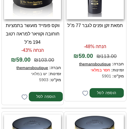
חמאת זקן ופנים לגבר 77 מ"ל
ווקס פומייד מועשר בתמציות
חוחובה וקוויאר למראה רטוב
194 מ"ל
הנחה 48%-
הנחה 43%-
₪59.00
₪113.00
₪59.00
₪103.00
חברה:
themansboutique
חברה:
themansboutique
זמינות:
חסר במלאי
זמינות:
יש במלאי
מק''ט:
5901
מק''ט:
5903
הוספה לסל