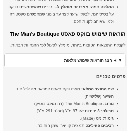
המלצה חמה:
מארז זה מומלץ ל...
גברים שמשתמשים בווקס
על בסיס יומי, לבעלי שיער קצר עד בינוני שמחפשים טקסטורה,
ולמי שאוהב לקנות חכם.
הוראות שימוש בווקס פאסט The Man’s Boutique
לקבלת התוצאות הטובות ביותר, מומלץ לפעול לפי ההנחיות הבאות.
הצג הוראות שימוש מלאות
פרטים טכניים
שם המוצר המלא:
מארז ווקס פאסט למראה מט לכל סוגי
השיער (שלישייה)
מותג:
The Man’s Boutique (דה מאנס בוטיק)
תכולה:
3 יחידות של 97 מ"ל (סה"כ 291 מ"ל)
גימור:
מט (Matte).
רכיבים פעילים:
תמצית קוויאר, שמן חוחובה.