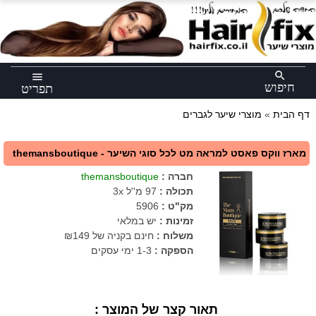
×
search
menu
חיפוש
תפריט
דף הבית
»
מוצרי שיער לגברים
מארז ווקס פאסט למראה מט לכל סוגי השיער - themansboutique
חברה
:
themansboutique
תכולה
:
97 מ''ל 3x
מק"ט
:
5906
זמינות :
יש במלאי
משלוח :
חינם בקניה של ₪149
הספקה :
1-3 ימי עסקים
תאור קצר של המוצר :