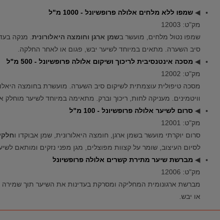
◀
שמפו ללא מלחים אלולה פרופשיונל - 1000 מ"ל
מק"ט: 12003
שמפו נטול מלחים, מועשר ב
שמן ארגן וחומצה היאלורונית
. מנקה בעד
סיב השערה. מתאים במיוחד לשיער יבש, פגום או לאחר החלקה.
◀
מסכה אינטנסיבית לריכוך ושיקום אלולה פרופשיונל - 500 מ"ל
מק"ט: 12002
מסכה טיפולית עוצמתית לשיקום סיב השערה. מועשרת בחומצה היאלורוני
וויטמינים. מעניקה לחות, ריכוך וברק. מתאימה במיוחד לשיער מוחלק או
◀
סרום לשיער אלולה פרופשיונל - 100 מ"ל
מק"ט: 12001
סרום יוקרתי מועשר בשמן ארגן, חומצה היאלורונית, שמן אבוקדו ו
חלקי
לסיום העיצוב, שומר על קצוות מפוצלים, מגן מפני נזקים ומותאם לשיע
◀
מברשת שיער מתירת קשרים אלולה פרופשיונל
מק"ט: 12006
מברשת ארגונומית המחליקה ומסרקת בעדינות את השיער תוך שמירה על
או יבש.