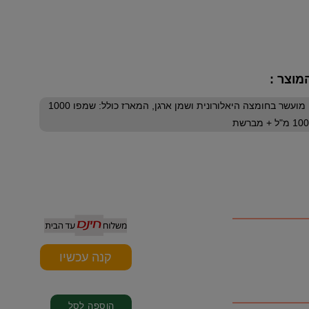
מוצר :
מארז אלולה מתאים לשיער יבש, פגום, מוחלק או צבוע, ללא מלחים ופרבנים, מועשר בחומצה היאלורונית ושמן ארגן, המארז כולל: שמפו 1000