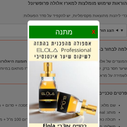
הוראות שימוש מומלצות למארז אלולה פרופשיונל
כדי ליהנות מתוצאות מקסימליות, יש להקפיד על סדר הפעולות:
מתנה
הצג הוראות שימוש מלאות
X
למה לבחור ב-Elola Professional?
המוצרים של אלולה משלבים רכיבים עוצמתיים מהטבע, כמו
חומצה היאלורונ
שיער חסר ברק, קצוות מפוצלים או פגיעות מכימיקלים. המארז מותאם במיוחד
לשמירה על מראה שיער בריא וחיוני.
פרטים טכניים:
שם מלא: מארז שיקום Elola Professional - שמפו + מסכה + סרום + מברשת
מותג: Elola Professional - אלולה פרופשיונל
תכולה כוללת: שמפו 1000 מ"ל + מסכה 500 מ"ל + סרום 100 מ"ל + מברשת
משלוח: חינם עד הבית