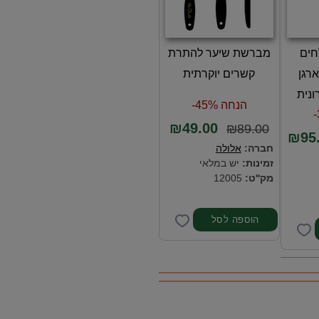
חים
מברשת שיער להתרת
רגן
קשרים יוקרתית
ונית
הנחה 45%-
₪49.00
₪89.00
₪95
חברה:
אלולה
זמינות:
יש במלאי
מק''ט:
12005