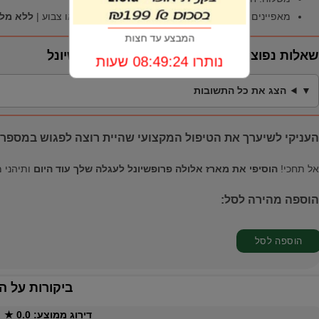
מאפיינים נוספים: מתאים לשיער יבש, פגום, מוחלק או צבוע |
ללא מלח
המבצע עד חצות
שאלות נפוצות (FAQ) על מארז אלולה פרופשיונל
נותרו 08:49:23 שעות
הצג את כל התשובות
העניקי לשיערך את הטיפול המקצועי שהיית רוצה לפגוש במספרה
אל תחכי!
הוסיפי את מארז אלולה פרופשיונל לעגלה שלך עוד היום
ותיהני מ
הוספה מהירה לסל:
ביקורות על ה
דירוג ממוצע:
0.0
★ ·