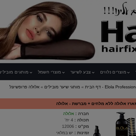
מוצרים נלווים
צבע לשיער
מוצרי חשמל
מותגים מובילים
keyboard_arrow_down
keyboard_arrow_down
keyboard_arrow_down
keyboard_arrow_down
לה פרופשיונל - Elola Professional
דף הבית
»
מותגי שיער מובילים
»
ארז אלולה ללא מלחים + מברשת - אלולה
חברה
:
אלולה
תכולה
:
4 יח'
מק"ט
:
12006
זמינות :
יש במלאי