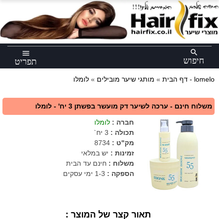
×
search
menu
חיפוש
תפריט
לומלו - lomelo
דף הבית
»
מותגי שיער מובילים
»
משלוח חינם - ערכה לשיער דק מועשר בפשתן 3 יח' - לומלו
חברה
:
לומלו
תכולה
:
3 יח`
מק"ט
:
8734
זמינות :
יש במלאי
משלוח :
חינם עד הבית
הספקה :
1-3 ימי עסקים
תאור קצר של המוצר :