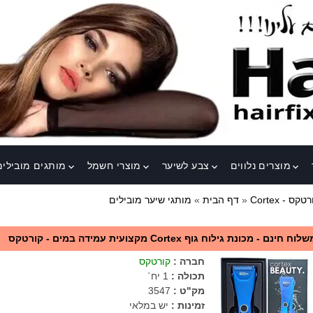
מוצרים נלווים
צבע לשיער
מוצרי חשמל
מותגים מובילים
keyboard_arrow_down
keyboard_arrow_down
keyboard_arrow_down
keyboard_arrow_down
Co - קורטקס
»
דף הבית
»
מותגי שיער מובילים
לוח חינם - מכונת גילוח גוף Cortex מקצועית עמידה במים - קורטקס
חברה
:
קורטקס
תכולה
:
1 יח`
מק"ט
:
3547
זמינות :
יש במלאי