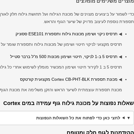
מוצרים משלימים מומלצים
כדי לשמור על ביצועים מצוינים של מכונת הגילוח ועל תחושת גילוח חלק לאורך
תספורת נוספת לעיצוב מדויק של שיער הגוף והראש.
◀
תרסיס ניקוי ושימון מכונות גילוח ותספורת ESE101 ססוניק
תרסיס מקצועי לניקוי חיטוי ושימון של מכונות גילוח ותספורת שומר ע
◀
תרסיס 5 ב-1 לניקוי, חיטוי ושימון מכונות 500 מ"ל ברבר סטייל
תרסיס 5 ב 1 לקירור חיטוי ושימון המכשיר מומלץ לשימוש אחרי כל גילוח לשמירה על היגיינה ועבודה חלקה.
◀
מכונת תספורת Cortex CB-PHT-BLK מקצועית קורטקס
מכונת תספורת עוצמתית לשיער הראש והזקן משלימה את מכונת הגוף ו
שאלות נפוצות על מכונת גילוח גוף עמידה במים Cortex
לחצי כאן כדי לפתוח את כל השאלות הנפוצות
ההזדמנות לגוף חלק ומטופח