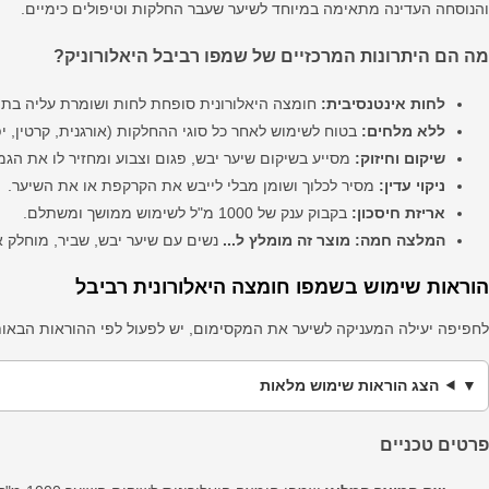
והנוסחה העדינה מתאימה במיוחד לשיער שעבר החלקות וטיפולים כימיים.
מה הם היתרונות המרכזיים של שמפו רביבל היאלורוניק?
לחות אינטנסיבית:
חומצה היאלורונית סופחת לחות ושומרת עליה בתו
ללא מלחים:
בטוח לשימוש לאחר כל סוגי ההחלקות (אורגנית, קרטין, יפ
שיקום וחיזוק:
מסייע בשיקום שיער יבש, פגום וצבוע ומחזיר לו את הגמ
ניקוי עדין:
מסיר לכלוך ושומן מבלי לייבש את הקרקפת או את השיער.
אריזת חיסכון:
בקבוק ענק של 1000 מ"ל לשימוש ממושך ומשתלם.
המלצה חמה:
מוצר זה מומלץ ל...
נשים עם שיער יבש, שביר, מוחלק 
הוראות שימוש בשמפו חומצה היאלורונית רביבל
לחפיפה יעילה המעניקה לשיער את המקסימום, יש לפעול לפי ההוראות הבאות
הצג הוראות שימוש מלאות
פרטים טכניים