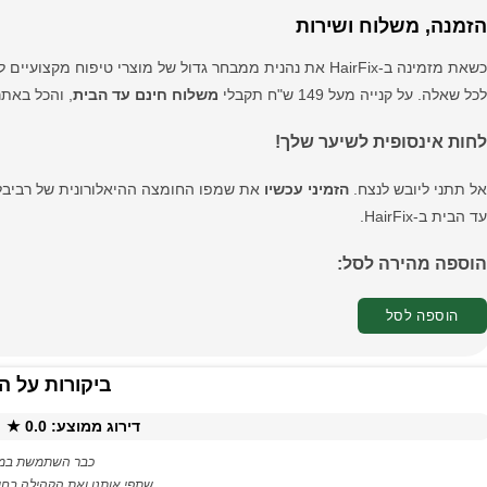
הזמנה, משלוח ושירות
כשאת מזמינה ב-HairFix את נהנית ממבחר גדול של מוצרי טיפוח מקצועיים לשיער,
לכל שאלה. על קנייה מעל 149 ש"ח תקבלי
משלוח חינם עד הבית
, והכל באתר
לחות אינסופית לשיער שלך!
אל תתני ליובש לנצח.
הזמיני עכשיו
את שמפו החומצה ההיאלורונית של רביבל 
עד הבית ב-HairFix.
הוספה מהירה לסל:
הוספה לסל
ביקורות על ה
דירוג ממוצע:
0.0
★ ·
כבר השתמשת במו
שתפי אותנו ואת הקהילה בחו