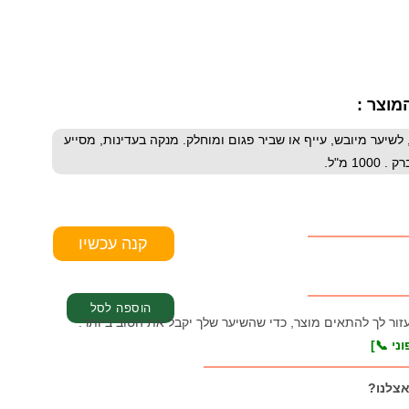
מוצר :
שיקום השיער מבית רביבל (Revival). ללא מלחים, לשיער מיובש, עייף או שביר פגום ומוחלק. מנקה בעדינות, מסייע
1 מ"ל.
עזור לך להתאים מוצר, כדי שהשיער שלך יקבל את הטוב ביותר.
ני 📞]
אצלנו?