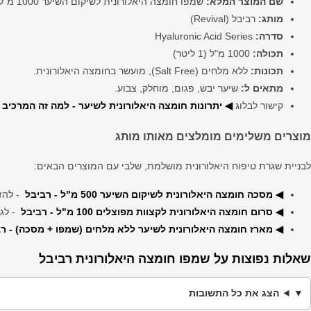
שם המוצר המלא:
שמפו חומצה היאלורונית לשיקום השיער 1000 מ"ל
מותג:
רביבל (Revival)
סדרה:
Hyaluronic Acid Series
תכולה:
1000 מ"ל (1 ליטר)
תכונות:
ללא מלחים (Salt Free), מועשר בחומצה היאלורונית.
מתאים ל:
שיער יבש, פגום, מוחלק, צבוע.
קישור לבלוג
◀ יתרונות חומצה היאלורונית לשיער - למה זה המרכיב 
מוצרים משלימים מומלצים מאותו מותג
לבניית שגרת טיפוח היאלורונית מושלמת, שלבי עם המוצרים הבאים:
◀ מסכה חומצה היאלורונית לשיקום השיער 500 מ"ל - רביבל
- להזנ
◀ סרום חומצה היאלורונית לקצוות מפוצלים 100 מ"ל - רביבל
- לגי
◀ מארז חומצה היאלורונית לשיער ללא מלחים (שמפו + מסכה) - ר
שאלות נפוצות על שמפו חומצה היאלורונית רביבל
הצג את כל התשובות