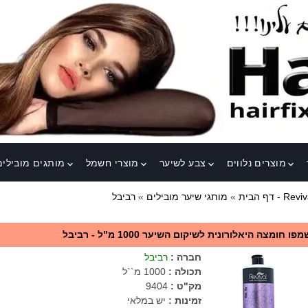
מוצרים נלווים
צבע לשיער
מוצרי חשמל
מותגים מובילים
keyboard_arrow_down
keyboard_arrow_down
keyboard_arrow_down
keyboard_arrow_down
בל - Revival
דף הבית
»
מותגי שיער מובילים
»
מפו חומצה היאלורונית לשיקום השיער 1000 מ"ל - רביבל
חברה
:
רביבל
תכולה
:
1000 מ``ל
מק"ט
:
9404
זמינות :
יש במלאי