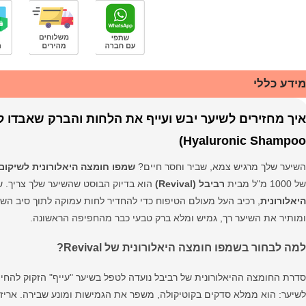
מידע כללי
Hyaluronic Shampoo)
השיער שלך מרגיש צמא, שביר וחסר חיים?
שמפו חומצה היאלורונית לשיקום השיער (d Repair Shampoo
של 1000 מ"ל מבית
רביבל (Revival)
הוא בדיוק הבוסט שהשיער שלך צריך.
היאלורונית
ומותיר את השיער רך, גמיש ומלא ברק טבעי כבר מהחפיפה הראשונה.
למה לבחור בשמפו חומצה היאלורונית של Revival?
סדרת החומצה ההיאלורונית של רביבל נועדה לטפל בשיער "עייף" הזקוק להחיי
לשיער: הוא ממלא סדקים בקוטיקולה, משפר את הגמישות ומונע שבירה. אריזת 