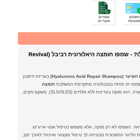
איך מחזירים לשיער יבש ועייף את הלחות והברק שאבדו לו? - שמפו חומצה היאלורונית רביבל (Revival
Hyaluronic Aci)
באריזת חיסכון
 שמפו זה פותח בטכנולוגיה מתקדמת המשלבת
חומצה
, רכיב העל מעולם הטיפוח כדי להחדיר לחות עמוקה לתוך סיב השערה. הוא מנקה בעדינות ללא מלחים (SLS/SLES), משקם נזקים,
אה. השמפו לא רק מנקה, אלא משמש כטיפול אנטי-אייג'ינג
הליטר החסכונית מבטיחה לך טיפול מקצועי ואיכותי לאורך זמן,