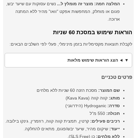
המלצה חמה:
מוצר זה מומלץ ל...
נשים עסוקות עם שיער יבש,
פגום או מוחלק, המחפשות אפקט "וואו" מהיר ללא המתנה
ארוכה.
הוראות שימוש במסכת 60 שניות
לקבלת תוצאות מקסימליות בזמן מינימלי, פעלי לפי השלבים הבאים:
הצג הוראות שימוש מלאות
פרטים טכניים
שם המוצר:
מסכת הזנה 60 שניות ללא מלחים
מותג:
קווה קווה (Kava Kava)
סדרה:
Hydroganic (הידרוגני)
תכולה:
550 מ"ל
רכיבים פעילים:
קרטין, תמצית קווה קווה, רוזמרין, גינקו בילובה.
ייעוד:
שיקום מהיר, שיער יבש/פגום, מתאים להחלקה.
ללא מלחים:
כן (SLS Free).