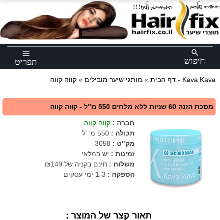
×
search
menu
חיפוש
תפריט
קווה קווה - Kava Kava
דף הבית
»
מותגי שיער מובילים
»
מסכת הזנה 60 שניות ללא מלחים 550 מ"ל - קווה קווה
חברה
:
קווה קווה
תכולה
:
550 מ``ל
מק"ט
:
3058
זמינות :
יש במלאי
משלוח :
חינם בקניה של ₪149
הספקה :
1-3 ימי עסקים
תאור קצר של המוצר :