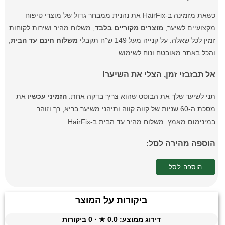
כשאת מזמינה ב-HairFix את נהנית ממבחר גדול של מוצרי טיפוח
מקצועיים לשיער,
מוצרים מקוריים בלבד
, משלוח מהיר ושירות לקוחות
זמין לכל שאלה. על קנייה מעל 149 ש"ח תקבלי
משלוח חינם עד הבית
,
והכל באתר מאובטח ונוח לשימוש.
אל תבזבזי זמן, הצלי את השיער!
תני לשיער שלך את הבוסט שהוא צריך בדקה אחת.
הזמיני עכשיו
את
מסכת ה-60 שניות של קווה קווה ותיהני משיער בריא, רך וזוהר
במינימום מאמץ. משלוח מהיר עד הבית ב-HairFix.
הוספה מהירה לסל:
הוספה לסל
ביקורות על המוצר
דירוג ממוצע:
0.0
★ ·
0
ביקורות