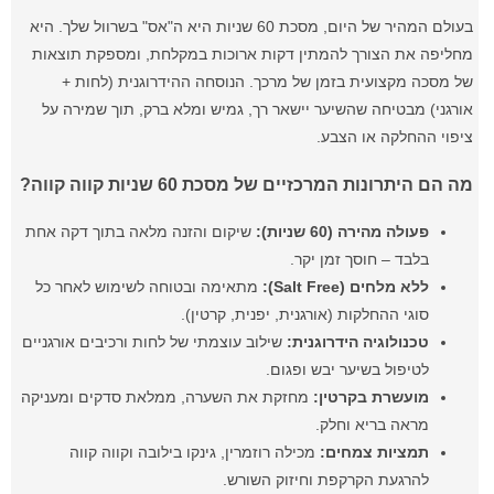
בעולם המהיר של היום, מסכת 60 שניות היא ה"אס" בשרוול שלך. היא
מחליפה את הצורך להמתין דקות ארוכות במקלחת, ומספקת תוצאות
של מסכה מקצועית בזמן של מרכך. הנוסחה ההידרוגנית (לחות +
אורגני) מבטיחה שהשיער יישאר רך, גמיש ומלא ברק, תוך שמירה על
ציפוי ההחלקה או הצבע.
מה הם היתרונות המרכזיים של מסכת 60 שניות קווה קווה?
פעולה מהירה (60 שניות):
שיקום והזנה מלאה בתוך דקה אחת
בלבד – חוסך זמן יקר.
ללא מלחים (Salt Free):
מתאימה ובטוחה לשימוש לאחר כל
סוגי ההחלקות (אורגנית, יפנית, קרטין).
טכנולוגיה הידרוגנית:
שילוב עוצמתי של לחות ורכיבים אורגניים
לטיפול בשיער יבש ופגום.
מועשרת בקרטין:
מחזקת את השערה, ממלאת סדקים ומעניקה
מראה בריא וחלק.
תמציות צמחים:
מכילה רוזמרין, גינקו בילובה וקווה קווה
להרגעת הקרקפת וחיזוק השורש.