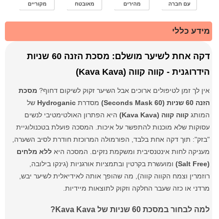
מידע כללי
דקה אחת לשיער מושלם: מסכת הזנה 60 שניות
הידרוגנית - קווה קווה (Kava Kava)
אין לך זמן לטיפולים ארוכים אבל השיער זקוק לשיקום דחוף?
מסכת
הזנה 60 שניות (60 Seconds Mask)
מסדרת
Hydroganic
של
המותג
קווה קווה (Kava Kava)
היא הפתרון האולטימטיבי לנשים
עסוקות שלא מוכנות להתפשר על איכות. המסכה פועלת בטכנולוגיית
"בזק": תוך דקה אחת בלבד, הפורמולה המרוכזת חודרת לסיב השערה,
מעניקה לחות אינטנסיבית ומשקמת נזקים. המסכה היא
ללא מלחים
(Salt Free)
ומועשרת בקרטין ובתמציות אורגניות (גינקו בילובה,
רוזמרין וצמח הקווה קווה), מה שהופך אותה לאידיאלית לשיער יבש,
מרדני או כזה שעבר החלקה וזקוק לתוצאות מיידיות.
למה לבחור במסכת 60 שניות של Kava Kava?