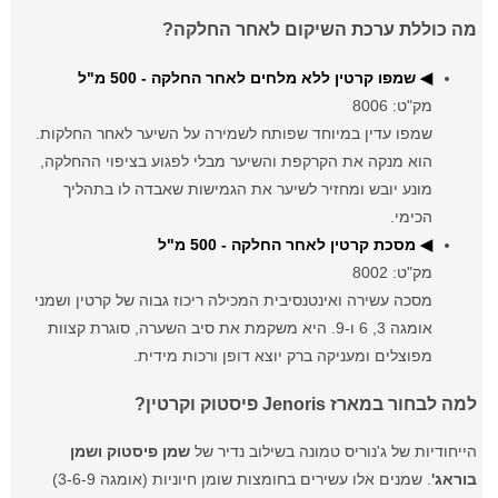
מה כוללת ערכת השיקום לאחר החלקה?
◀ שמפו קרטין ללא מלחים לאחר החלקה - 500 מ"ל
מק"ט: 8006
שמפו עדין במיוחד שפותח לשמירה על השיער לאחר החלקות.
הוא מנקה את הקרקפת והשיער מבלי לפגוע בציפוי ההחלקה,
מונע יובש ומחזיר לשיער את הגמישות שאבדה לו בתהליך
הכימי.
◀ מסכת קרטין לאחר החלקה - 500 מ"ל
מק"ט: 8002
מסכה עשירה ואינטנסיבית המכילה ריכוז גבוה של קרטין ושמני
אומגה 3, 6 ו-9. היא משקמת את סיב השערה, סוגרת קצוות
מפוצלים ומעניקה ברק יוצא דופן ורכות מידית.
למה לבחור במארז Jenoris פיסטוק וקרטין?
הייחודיות של ג'נוריס טמונה בשילוב נדיר של
שמן פיסטוק ושמן
בוראג'
. שמנים אלו עשירים בחומצות שומן חיוניות (אומגה 3-6-9)