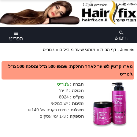
×
search
menu
חיפוש
תפריט
ג'נוריס - Jenoris
דף הבית
»
מותגי שיער מובילים
»
מארז קרטין לשיער לאחר החלקה: שמפו 500 מ"ל ומסכה 500 מ"ל -
ג'נוריס
חברה
:
ג'נוריס
תכולה
:
2 יח`
מק"ט
:
8024
זמינות :
יש במלאי
משלוח :
חינם בקניה של ₪149
הספקה :
1-3 ימי עסקים