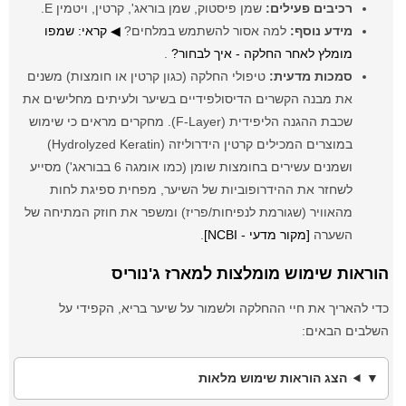
רכיבים פעילים:
שמן פיסטוק, שמן בוראג', קרטין, ויטמין E.
מידע נוסף:
למה אסור להשתמש במלחים?
◀ קראי: שמפו
מומלץ לאחר החלקה - איך לבחור?
.
סמכות מדעית:
טיפולי החלקה (כגון קרטין או חומצות) משנים
את מבנה הקשרים הדיסולפידיים בשיער ולעיתים מחלישים את
שכבת ההגנה הליפידית (F-Layer). מחקרים מראים כי שימוש
במוצרים המכילים קרטין הידרוליזה (Hydrolyzed Keratin)
ושמנים עשירים בחומצות שומן (כמו אומגה 6 בבוראג') מסייע
לשחזר את ההידרופוביות של השיער, מפחית ספיגת לחות
מהאוויר (שגורמת לנפיחות/פריז) ומשפר את חוזק המתיחה של
השערה
[מקור מדעי - NCBI]
.
הוראות שימוש מומלצות למארז ג'נוריס
כדי להאריך את חיי ההחלקה ולשמור על שיער בריא, הקפידי על
השלבים הבאים:
הצג הוראות שימוש מלאות