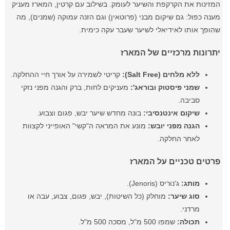
המזינות את הקרקפת והשיער לעומק. בשילוב עם קרטין, המארז מעניק
מענה כפול: גם שיקום מבני (פרוטאין) וגם הזנה עמוקה (שמנים), מה
שהופך אותו לאידיאלי לשיער שעבר עקה כימית.
יתרונות מרכזיים של המארז
ללא מלחים (Salt Free):
קריטי לשמירה על אורך חיי ההחלקה.
שמני פיסטוק ובוראג':
מעניקים לחות, ברק והגנה מפני נזקי
סביבה.
שיקום אינטנסיבי:
בונה מחדש שיער יבש, פגום וצבוע.
הגנה מפני יובש:
מונע את המראה ה"קשי" האופייני לקצוות
לאחר החלקה.
פרטים טכניים על המארז
מותג:
ג'נוריס (Jenoris).
סוג שיער:
מוחלק (כל השיטות), יבש, פגום, צבוע, עבה או
מרדני.
תכולה:
שמפו 500 מ"ל, מסכה 500 מ"ל.