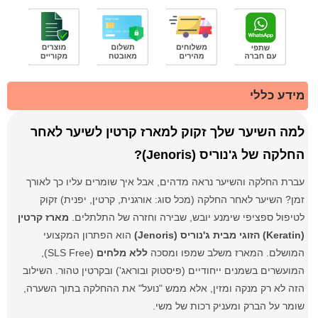
מידע כללי
למה השיער שלך זקוק למארז קרטין לשיער לאחר
החלקה של ג'נוריס (Jenoris)?
עברת החלקה והשיער נראה מדהים, אבל איך שומרים עליו כך לאורך
זמן? השיער לאחר החלקה (מכל סוג: אורגנית, קרטין, יפנית) זקוק
לטיפול ספציפי שימנע יובש, שבירה וחזרה של התלתלים.
מארז קרטין
(Keratin) הזוגי מבית ג'נוריס (Jenoris)
הוא הפתרון המקצועי
המושלם. המארז משלב שמפו ומסכה
ללא מלחים
(SLS Free),
המועשרים בשמנים ייחודיים (פיסטוק ובוראג') ובקרטין טהור. השילוב
הזה לא רק מנקה ומזין, אלא ממש "נועל" את ההחלקה בתוך השערה,
שומר על הברק ומעניק רכות של משי.