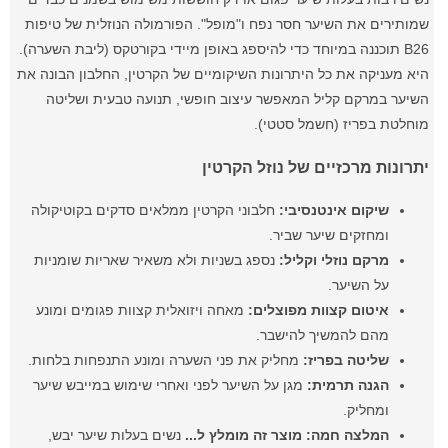
שמותירים את השיער חסר נפח ו"מופל". הפורמולה הנוזלית של טיפות
B26 תוכננה במיוחד כדי להיספג באופן מיידי בקורטקס (ליבת השערה).
היא מעניקה את כל היתרונות השיקומיים של הקרטין, החלבון הבונה את
השיער במרקם קליל המאפשר עיצוב חופשי, תנועה טבעית ושליטה
מוחלטת בפריז (חשמל סטטי).
יתרונות מרכזיים של נוזל הקרטין
שיקום אינטנסיבי:
חלבוני הקרטין ממלאים סדקים בקוטיקולה
ומחזקים שיער שביר.
מרקם נוזלי וקליל:
נספג בשניות ולא משאיר שאריות שומניות
על השיער.
איטום קצוות מפוצלים:
מאחה ויזואלית קצוות פגומים ומונע
מהם להמשיך להישבר.
שליטה בפריז:
מחליק את פני השערה ומונע התנפחות בלחות.
הגנה תרמית:
מגן על השיער לפני ואחרי שימוש במייבש שיער
ומחליק.
המלצה חמה:
מוצר זה מומלץ ל...
נשים בעלות שיער יבש,