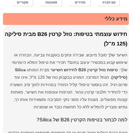
מידע כללי
חידוש עוצמתי בטיפות: נוזל קרטין B26 מבית סיליקה
(125 מ"ל)
השיער שלך סובל מיובש, שבירה ונזקים בעקבות צביעה, הבהרה או
שימוש קבוע במכשירי עיצוב בחום? תכירי את טיפול הפלא היומיומי
שלך:
טיפות נוזל קרטין B26 לחידוש השיער
מבית המותג
Silica
(סיליקה)
. הנוזל המרוכז, המגיע בבקבוק נוח של 125 מ"ל, אינו עוד
סרום רגיל. זהו בוסטר טיפולי קליל החודר במהירות לתוך סיב השערה
כדי להחדיר חלבוני קרטין טהור. הטיפות עוטפות את השיער, מאחות
קצוות מפוצלים, מגנות עליו מפני נזקי הסביבה ומשאירות אותו רך,
גמיש ומבריק להפליא ללא כל תחושת כובד או שומניות.
למה לבחור בטיפות הקרטין B26 של Silica?
נשים רבות בעלות שיער פגום או דק חוששות משימוש בשמנים כבדים