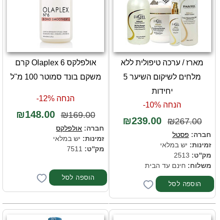
מארז / ערכה טיפולית ללא
אולפלקס 6 Olaplex קרם
מלחים לשיקום השיער 5
משקם בונד סמוטר 100 מ"ל
יחידות
הנחה 12%-
הנחה 10%-
₪148.00
₪169.00
₪239.00
₪267.00
חברה:
אולפלקס
חברה:
פסטל
זמינות:
יש במלאי
זמינות:
יש במלאי
מק''ט:
7511
מק''ט:
2513
משלוח:
חינם עד הבית