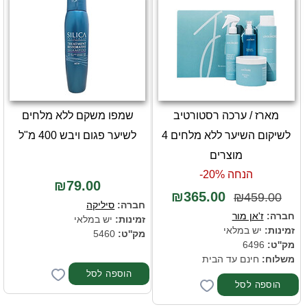
מארז / ערכה רסטורטיב
שמפו משקם ללא מלחים
לשיקום השיער ללא מלחים 4
לשיער פגום ויבש 400 מ"ל
מוצרים
הנחה 20%-
₪79.00
₪365.00
₪459.00
חברה:
סיליקה
חברה:
ז'אן מור
זמינות:
יש במלאי
זמינות:
יש במלאי
מק''ט:
5460
מק''ט:
6496
משלוח:
חינם עד הבית