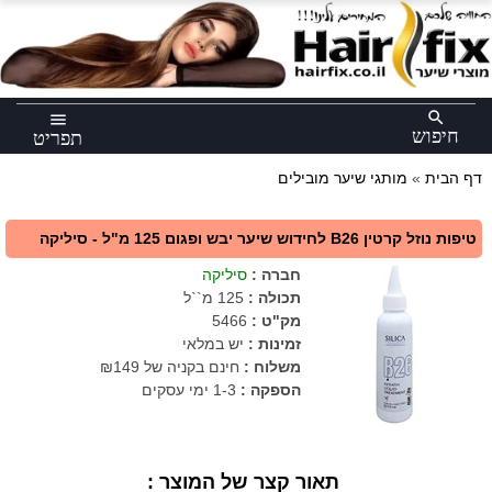
×
search
menu
חיפוש
תפריט
דף הבית
»
מותגי שיער מובילים
טיפות נוזל קרטין B26 לחידוש שיער יבש ופגום 125 מ"ל - סיליקה
חברה
:
סיליקה
תכולה
:
125 מ``ל
מק"ט
:
5466
זמינות :
יש במלאי
משלוח :
חינם בקניה של ₪149
הספקה :
1-3 ימי עסקים
תאור קצר של המוצר :