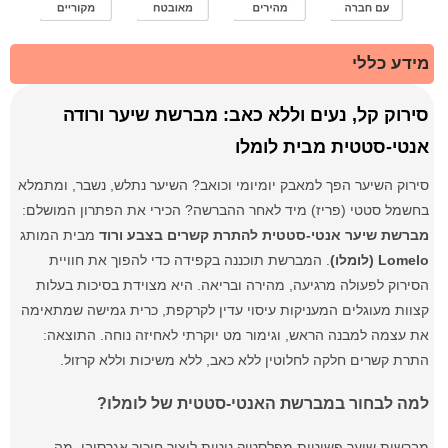
מידע כללי
סירוק קל, נעים וללא כאב: מברשת שיער ורודה
אנטי-סטטית מבית לומלו
סירוק השיער הפך למאבק יומיומי וכואב? השיער נתלש, נשבר, ומתמלא
בחשמל סטטי (פריז) מיד לאחר ההברשה? הכירי את הפתרון המושלם:
מברשת שיער אנטי-סטטית להתרת קשרים בצבע ורוד
מבית המותג
Lomelo (לומלו)
. המברשת תוכננה בקפידה כדי להפוך את חוויית
הסירוק לפעולה מרגיעה, מהירה ובריאה. היא מצוידת בסיכות בעלות
קצוות מעוגלים המעניקות עיסוי עדין לקרקפת, כרית גמישה שמתאימה
את עצמה למבנה הראש, וגימור מט יוקרתי לאחיזה נוחה. התוצאה:
התרת קשרים חלקה לחלוטין ללא כאב, ללא משיכות וללא קרזול.
למה לבחור במברשת האנטי-סטטית של לומלו?
מברשות שיער פשוטות מפלסטיק נוטות ליצור חיכוך אגרסיבי, מה