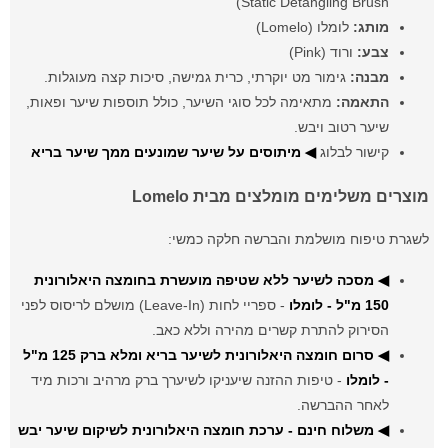
Static Detangling Brush)
מותג:
לומלו (Lomelo)
צבע:
ורוד (Pink)
מבנה:
גימור מט יוקרתי, כרית גמישה, סיכות קצה מעוגלות.
התאמה:
מתאימה לכל סוגי השיער, כולל תוספות שיער ופאות,
שיער רטוב ויבש.
קישור לבלוג
◀ מיתוסים על שיער שמונעים ממך שיער בריא
מוצרים משלימים מומלצים מבית Lomelo
לשגרת טיפוח מושלמת והברשה חלקה כמשי:
◀ מסכה לשיער ללא שטיפה מועשרת בחומצה היאלורונית
150 מ"ל - לומלו
- ספריי לחות (Leave-In) מושלם לריסוס לפני
הסירוק להתרת קשרים מהירה וללא כאב.
◀ סרום חומצה היאלורונית לשיער בריא ומלא ברק 125 מ"ל
- לומלו
- טיפות ההזנה שיעניקו לשיערך ברק מרהיב ורכות מיד
לאחר ההברשה.
◀ משלוח חינם - ערכת חומצה היאלורונית לשיקום שיער יבש