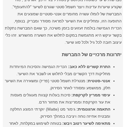
שקורע שיערות עדינות ויוצר חשמל סטטי שגורם לשיער "להתעופף".
המברשת של לומלו עשויה מחומרים אנטי-סטטיים שמונעים את
התופעה הזו, ומחליקים את השיער למראה מסודר ומבריק. בנוסף,
הכרית הגמישה בולמת זעזועים בזמן משיכה, כך שאם המברשת נתקלת
בקשר עיקש היא מתגמשת במקום לתלוש את השערה מהשורש. זהו כלי
עיצוב חובה לכל גיל ולכל סוג שיער.
יתרונות מרכזיים של המברשת
התרת קשרים ללא כאב:
הכרית הגמישה והסיכות המיוחדות
מחליקות דרך הקשרים מבלי לתלוש או לשבור את השיער.
אנטי-סטטית:
מנטרלת חשמל סטטי (פריז) ומשאירה את השיער
חלק, ממושמע ומסודר לאחר הסירוק.
עיסוי ממריץ לקרקפת:
סיכות בעלות קצוות מעוגלים מעסות
את עור הקרקפת וממריצות את מחזור הדם.
התאמה ארגונומית:
גימור מט (Matte) יוקרתי המונע החלקה
ומבטיח אחיזה נוחה ויציבה במהלך הסירוק.
מתאימה לשיער רטוב ויבש:
בטוחה לשימוש במקלחת, לאחר