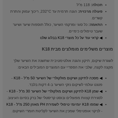
תכולה:
118 מ"ל
פעולה מרכזית:
הגנה תרמית עד 232°C, ריכוך עמוק והתרת
קשרים.
התאמה:
כל סוגי ומרקמי השיער, כולל תוספות שיער ושיער
שעבר טיפולים כימיים.
◀ קראי עוד על כל מוצרי K18 בבלוג שלנו
מוצרים משלימים מומלצים מבית K18
לשגרת שיקום, תיקון והגנה אולטימטיבית שתשנה את השיער שלך
מקצה לקצה, שלבי את הספריי עם המוצרים המובילים הבאים:
◀ מסכה לתיקון ושיקום מולקולרי של השיער 50 מ"ל - K18
-
פטנט עולמי לשיקום נזקי השיער ב-4 דקות בלבד.
◀ שמן K18 לתיקון ושיקום מולקולרי של השיער 30 מ"ל - K18
-
לסגירת קצוות מפוצלים ובוסט קריסטלי של ברק בסיום העיצוב.
◀ שמפו K18 יומיומי טיפולי לשמירת PH מאוזן 250 מ"ל - K18
- לניקוי אופטימלי שמכין את השיער לקליטת חומרי השיקום.