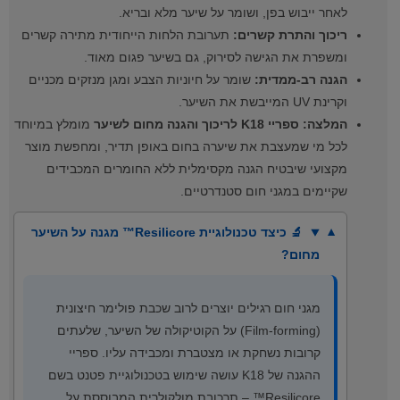
לאחר ייבוש בפן, ושומר על שיער מלא ובריא.
ריכוך והתרת קשרים:
תערובת הלחות הייחודית מתירה קשרים
ומשפרת את הגישה לסירוק, גם בשיער פגום מאוד.
הגנה רב-ממדית:
שומר על חיוניות הצבע ומגן מנזקים מכניים
וקרינת UV המייבשת את השיער.
המלצה:
ספריי K18 לריכוך והגנה מחום לשיער
מומלץ במיוחד
לכל מי שמעצבת את שיערה בחום באופן תדיר, ומחפשת מוצר
מקצועי שיבטיח הגנה מקסימלית ללא החומרים המכבידים
שקיימים במגני חום סטנדרטיים.
🔬 כיצד טכנולוגיית Resilicore™ מגנה על השיער
מחום?
מגני חום רגילים יוצרים לרוב שכבת פולימר חיצונית
(Film-forming) על הקוטיקולה של השיער, שלעתים
קרובות נשחקת או מצטברת ומכבידה עליו. ספריי
ההגנה של K18 עושה שימוש בטכנולוגיית פטנט בשם
Resilicore™ – תרכובת מולקולרית המבוססת על