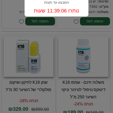
זמינות:
יש במלאי
זמינות:
יש במלאי
המבצע עד חצות
מק''ט:
7456
מק''ט:
7435
נותרו 11:39:05 שעות
משלוח:
חינם עד הבית
משלוח:
חינם עד הבית
משלוח חינם - שמפו K18
שמן K18 לתיקון ושיקום
דיטוקס טיפולי לטיהור וניקוי
מולקולרי של השיער 30 מ"ל
השיער 250 מ"ל
הנחה 18%-
הנחה 24%-
₪329.00
₪399.00
₪189.00
₪249.00