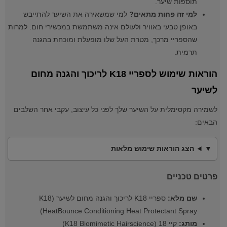
תוספות שיער.
למי זה פחות מתאים?
למי שמשאירה את השיער להתייבש
באופן טבעי באוויר ולעולם אינה משתמשת במכשירי חום. למרות
שהספריי מרכך, מטרת העל שלו מופעלת ומוכחת בהגנה
תרמית.
הוראות שימוש לספריי K18 לריכוך והגנה מחום
לשיער
לשמירה מקסימלית על השיער שלך לפני כל עיצוב, עקבי אחר השלבים
הבאים:
הצג הוראות שימוש מלאות
פרטים טכניים
שם מלא:
ספריי K18 לריכוך והגנה מחום לשיער (K18
HeatBounce Conditioning Heat Protectant Spray)
מותג:
קיי 18 (K18 Biomimetic Hairscience)