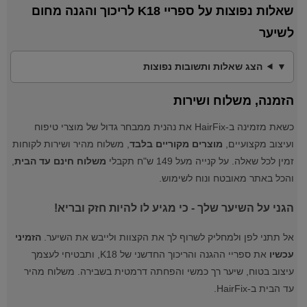
שאלות נפוצות על ספריי K18 לריכוך והגנה מחום
לשיער
הצג שאלות ותשובות נפוצות
הזמנה, משלוח ושירות
כשאת מזמינה ב-HairFix את נהנית ממבחר גדול של מוצרי טיפוח
ועיצוב מקצועיים,
מוצרים מקוריים בלבד
, משלוח מהיר ושירות לקוחות
זמין לכל שאלה. על קנייה מעל 149 ש"ח תקבלי
משלוח חינם עד הבית
,
והכל באתר מאובטח ונוח לשימוש.
הגני על השיער שלך - כי מגיע לו להיות חזק ובריא!
אל תתני לפן ולמחליק לשרוף לך את הקצוות ולייבש את השיער.
הזמיני
עכשיו
את ספריי ההגנה והריכוך החדשני של K18, ותבטיחי לעצמך
עיצוב בטוח, שיער רך כמשי והפחתה דרמטית בשבירה. משלוח מהיר
עד הבית ב-HairFix.