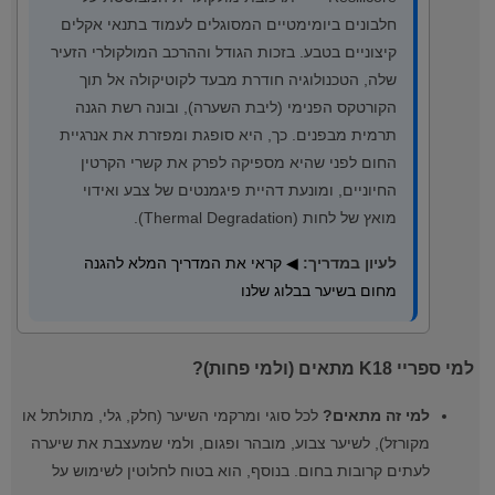
חלבונים ביומימטיים המסוגלים לעמוד בתנאי אקלים
קיצוניים בטבע. בזכות הגודל וההרכב המולקולרי הזעיר
שלה, הטכנולוגיה חודרת מבעד לקוטיקולה אל תוך
הקורטקס הפנימי (ליבת השערה), ובונה רשת הגנה
תרמית מבפנים. כך, היא סופגת ומפזרת את אנרגיית
החום לפני שהיא מספיקה לפרק את קשרי הקרטין
החיוניים, ומונעת דהיית פיגמנטים של צבע ואידוי
מואץ של לחות (Thermal Degradation).
לעיון במדריך:
◀ קראי את המדריך המלא להגנה
מחום בשיער בבלוג שלנו
למי ספריי K18 מתאים (ולמי פחות)?
למי זה מתאים?
לכל סוגי ומרקמי השיער (חלק, גלי, מתולתל או
מקורזל), לשיער צבוע, מובהר ופגום, ולמי שמעצבת את שיערה
לעתים קרובות בחום. בנוסף, הוא בטוח לחלוטין לשימוש על