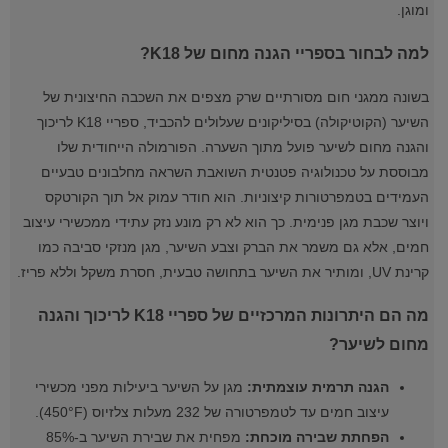
ומוגן.
למה לבחור בספריי הגנה מחום של K18?
בשונה ממגני חום מסורתיים שרק מצפים את השכבה החיצונית של
השיער (הקוטיקולה) בסיליקונים שעלולים להכביד, ספריי K18 לריכוך
והגנה מחום לשיער פועל מתוך השערה. הפורמולה הייחודית שלו
מבוססת על טכנולוגיה פטנטית השואבת השראה מחלבונים טבעיים
העמידים בטמפרטורות קיצוניות. הוא חודר עמוק אל תוך הקורטקס
ויוצר שכבת מגן פנימית. כך הוא לא רק מונע נזק עתידי ממכשירי עיצוב
חמים, אלא גם משמר את הברק וצבע השיער, מגן מנזקי סביבה כמו
קרינת UV, ומותיר את השיער בתחושה טבעית, חסרת משקל וללא פריז.
מה הם היתרונות המרכזיים של ספריי K18 לריכוך והגנה
מחום לשיער?
הגנה תרמית עוצמתית:
מגן על השיער ביעילות מפני מכשירי
עיצוב חמים עד לטמפרטורה של 232 מעלות צלזיוס (450°F).
הפחתת שבירה מוכחת:
מפחית את שבירת השיער ב-85%