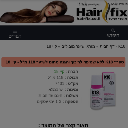
×
search
menu
חיפוש
תפריט
קיי 18 - K18
דף הבית
»
מותגי שיער מובילים
»
ספריי K18 ללא שטיפה לריכוך והגנה מחום לשיער 118 מ"ל - קיי 18
חברה
:
קיי 18
תכולה
:
118 מ``ל
מק"ט
:
7431
זמינות :
יש במלאי
משלוח :
חינם עד הבית
הספקה :
1-3 ימי עסקים
תאור קצר של המוצר :