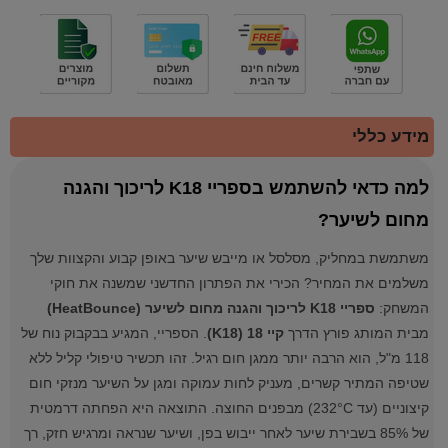
מידע כללי
למה כדאי להשתמש בספריי K18 לריכוך והגנה
מחום לשיער?
משתמשת במחליק, מסלסל או מייבש שיער באופן קבוע והקצוות שלך
משלמים את המחיר? הכירי את הפתרון החדשני שמשנה את חוקי
המשחק:
ספריי K18 לריכוך והגנה מחום לשיער (HeatBounce)
מבית המותג פורץ הדרך
קיי 18 (K18)
. הספריי, המגיע בבקבוק נוח של
118 מ"ל, הוא הרבה יותר ממגן חום רגיל. זהו תכשיר טיפולי קליל ללא
שטיפה המתיר קשרים, מעניק לחות עמוקה ומגן על השיער מנזקי חום
קיצוניים (עד 232°C) מבפנים החוצה. התוצאה היא הפחתה דרמטית
של 85% בשבירת שיער לאחר ייבוש בפן, ושיער שנראה ומרגיש חזק, רך