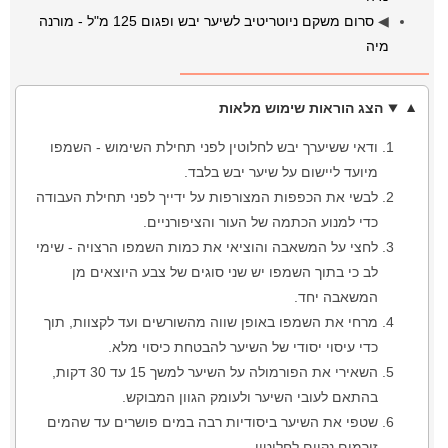
◀
סרום משקם ניוטריטיב לשיער יבש ופגום 125 מ"ל - מורנה
מיה
הצג הוראות שימוש מלאות
ודאי ששיערך יבש לחלוטין לפני תחילת השימוש - השמפו
מיועד ליישום על שיער יבש בלבד.
לבשי את הכפפות המצורפות על ידייך לפני תחילת העבודה
כדי למנוע הכתמה של העור והציפורניים.
לחצי על המשאבה והוציאי את כמות השמפו הרצויה - שימי
לב כי בתוך השמפו יש שני סוגים של צבע היוצאים מן
המשאבה יחד.
מרחי את השמפו באופן שווה מהשורשים ועד לקצוות, תוך
כדי עיסוי יסודי של השיער להבטחת כיסוי מלא.
השאירי את הפורמולה על השיער למשך 15 עד 30 דקות,
בהתאם לעובי השיער ולעומק הגוון המבוקש.
שטפי את השיער ביסודיות רבה במים פושרים עד שהמים
זורמים נקיים לחלוטין.