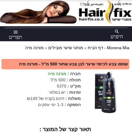
×
search
menu
חיפוש
תפריט
מורנה מיה - Morena Mia
דף הבית
»
מותגי שיער מובילים
»
שמפו צבע לכיסוי שיער לבן צבע שחור 500 מ"ל - מורנה מיה
חברה
:
מורנה מיה
תכולה
:
500 מ"ל
מק"ט
:
6370
זמינות :
יש במלאי
משלוח :
חינם בקניה של ₪149
הספקה :
1-3 ימי עסקים
תאור קצר של המוצר :