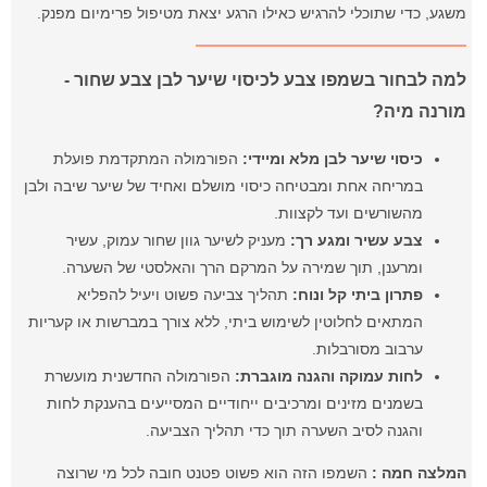
משגע, כדי שתוכלי להרגיש כאילו הרגע יצאת מטיפול פרימיום מפנק.
למה לבחור בשמפו צבע לכיסוי שיער לבן צבע שחור -
מורנה מיה?
כיסוי שיער לבן מלא ומיידי:
הפורמולה המתקדמת פועלת
במריחה אחת ומבטיחה כיסוי מושלם ואחיד של שיער שיבה ולבן
מהשורשים ועד לקצוות.
צבע עשיר ומגע רך:
מעניק לשיער גוון שחור עמוק, עשיר
ומרענן, תוך שמירה על המרקם הרך והאלסטי של השערה.
פתרון ביתי קל ונוח:
תהליך צביעה פשוט ויעיל להפליא
המתאים לחלוטין לשימוש ביתי, ללא צורך במברשות או קעריות
ערבוב מסורבלות.
לחות עמוקה והגנה מוגברת:
הפורמולה החדשנית מועשרת
בשמנים מזינים ומרכיבים ייחודיים המסייעים בהענקת לחות
והגנה לסיב השערה תוך כדי תהליך הצביעה.
המלצה חמה :
השמפו הזה הוא פשוט פטנט חובה לכל מי שרוצה