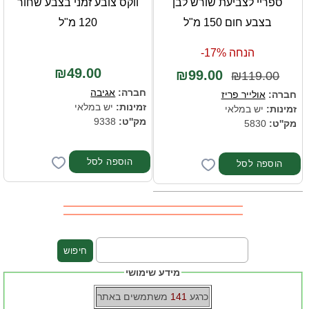
ספריי לצביעת שורש לבן
ווקס צובע זמני בצבע שחור
בצבע חום 150 מ"ל
120 מ"ל
הנחה 17%-
₪49.00
₪99.00
₪119.00
חברה:
אגיבה
חברה:
אולייר פריז
זמינות:
יש במלאי
זמינות:
יש במלאי
מק''ט:
9338
מק''ט:
5830
מידע שימושי
כרגע
141
משתמשים באתר