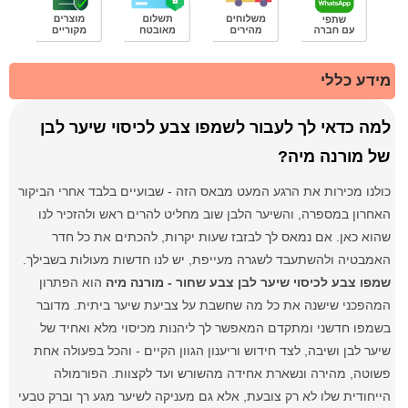
מידע כללי
למה כדאי לך לעבור לשמפו צבע לכיסוי שיער לבן
של מורנה מיה?
כולנו מכירות את הרגע המעט מבאס הזה - שבועיים בלבד אחרי הביקור
האחרון במספרה, והשיער הלבן שוב מחליט להרים ראש ולהזכיר לנו
שהוא כאן. אם נמאס לך לבזבז שעות יקרות, להכתים את כל חדר
האמבטיה ולהשתעבד לשגרה מעייפת, יש לנו חדשות מעולות בשבילך.
שמפו צבע לכיסוי שיער לבן צבע שחור - מורנה מיה
הוא הפתרון
המהפכני שישנה את כל מה שחשבת על צביעת שיער ביתית. מדובר
בשמפו חדשני ומתקדם המאפשר לך ליהנות מכיסוי מלא ואחיד של
שיער לבן ושיבה, לצד חידוש וריענון הגוון הקיים - והכל בפעולה אחת
פשוטה, מהירה ונשארת אחידה מהשורש ועד לקצוות. הפורמולה
הייחודית שלו לא רק צובעת, אלא גם מעניקה לשיער מגע רך וברק טבעי