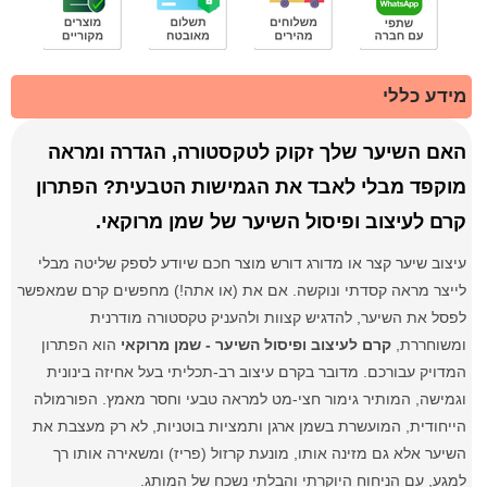
מידע כללי
האם השיער שלך זקוק לטקסטורה, הגדרה ומראה
מוקפד מבלי לאבד את הגמישות הטבעית? הפתרון
קרם לעיצוב ופיסול השיער של שמן מרוקאי.
עיצוב שיער קצר או מדורג דורש מוצר חכם שיודע לספק שליטה מבלי
לייצר מראה קסדתי ונוקשה. אם את (או אתה!) מחפשים קרם שמאפשר
לפסל את השיער, להדגיש קצוות ולהעניק טקסטורה מודרנית
ומשוחררת,
קרם לעיצוב ופיסול השיער - שמן מרוקאי
הוא הפתרון
המדויק עבורכם. מדובר בקרם עיצוב רב-תכליתי בעל אחיזה בינונית
וגמישה, המותיר גימור חצי-מט למראה טבעי וחסר מאמץ. הפורמולה
הייחודית, המועשרת בשמן ארגן ותמציות בוטניות, לא רק מעצבת את
השיער אלא גם מזינה אותו, מונעת קרזול (פריז) ומשאירה אותו רך
למגע, עם הניחוח היוקרתי והבלתי נשכח של המותג.