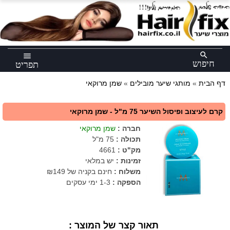
×
search
menu
חיפוש
תפריט
דף הבית
»
מותגי שיער מובילים
»
שמן מרוקאי
קרם לעיצוב ופיסול השיער 75 מ"ל - שמן מרוקאי
חברה
:
שמן מרוקאי
תכולה
:
75 מ"ל
מק"ט
:
4661
זמינות :
יש במלאי
משלוח :
חינם בקניה של ₪149
הספקה :
1-3 ימי עסקים
תאור קצר של המוצר :