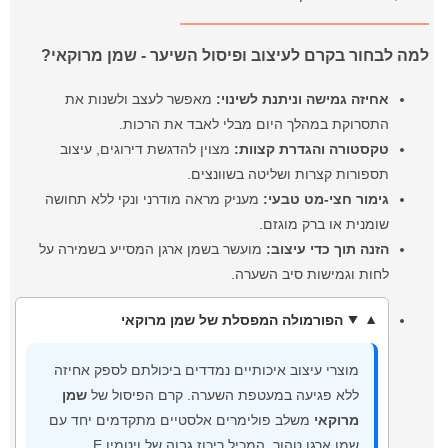
למה לבחור בקרם לעיצוב ופיסול השיער - שמן מרוקאי?
אחיזה גמישה וניתנת לשינוי:
מאפשר לעצב ולשנות את
התסרוקת במהלך היום מבלי לאבד את הרכות.
טקסטורה והגדרת קצוות:
מצוין להדגשת דירוגים, עיצוב
תספורות קצרות ושליטה בשוונצים.
גימור חצי-מט טבעי:
מעניק מראה מודרני ונקי ללא תחושה
שומנית או ברק מוגזם.
הזנה תוך כדי עיצוב:
מועשר בשמן ארגן המסייע בשמירה על
לחות וגמישות סיב השערה.
הפורמולה המפסלת של
שמן מרוקאי
מוצרי עיצוב איכותיים נמדדים ביכולתם לספק אחיזה
ללא פגיעה במעטפת השערה. קרם הפיסול של
שמן
מרוקאי
משלב פולימרים אלסטיים מתקדמים יחד עם
שמן ארגן טהור, המכיל ריכוז גבוה של ויטמין E