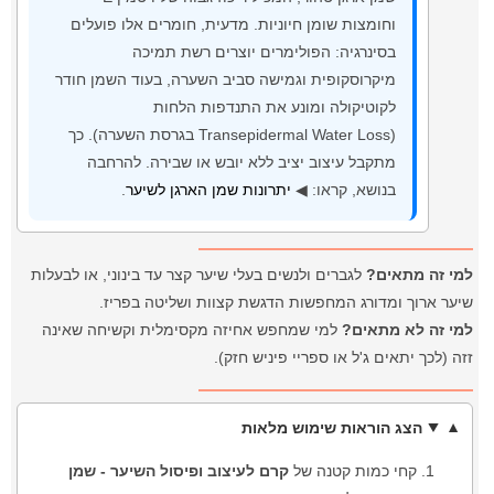
וחומצות שומן חיוניות. מדעית, חומרים אלו פועלים
בסינרגיה: הפולימרים יוצרים רשת תמיכה
מיקרוסקופית וגמישה סביב השערה, בעוד השמן חודר
לקוטיקולה ומונע את התנדפות הלחות
(Transepidermal Water Loss בגרסת השערה). כך
מתקבל עיצוב יציב ללא יובש או שבירה. להרחבה
בנושא, קראו: ◀
יתרונות שמן הארגן לשיער
.
למי זה מתאים?
לגברים ולנשים בעלי שיער קצר עד בינוני, או לבעלות
שיער ארוך ומדורג המחפשות הדגשת קצוות ושליטה בפריז.
למי זה לא מתאים?
למי שמחפש אחיזה מקסימלית וקשיחה שאינה
זזה (לכך יתאים ג'ל או ספריי פיניש חזק).
הצג הוראות שימוש מלאות
קחי כמות קטנה של
קרם לעיצוב ופיסול השיער - שמן