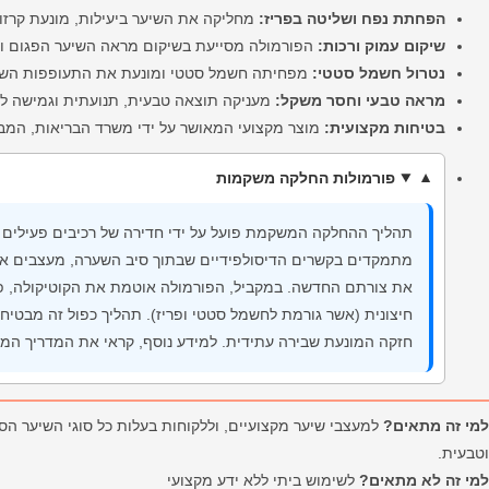
הפחתת נפח ושליטה בפריז:
מחליקה את השיער ביעילות, מונעת קרזול
שיקום עמוק ורכות:
הפורמולה מסייעת בשיקום מראה השיער הפגום ומו
נטרול חשמל סטטי:
מפחיתה חשמל סטטי ומונעת את התעופפות השיע
מראה טבעי וחסר משקל:
מעניקה תוצאה טבעית, תנועתית וגמישה לל
בטיחות מקצועית:
מוצר מקצועי המאושר על ידי משרד הבריאות, המבטי
פורמולות החלקה משקמות
תהליך ההחלקה המשקמת פועל על ידי חדירה של רכיבים פעילים 
מתמקדים בקשרים הדיסולפידיים שבתוך סיב השערה, מעצבים א
את צורתם החדשה. במקביל, הפורמולה אוטמת את הקוטיקולה, פ
חיצונית (אשר גורמת לחשמל סטטי ופריז). תהליך כפול זה מבטיח
חזקה המונעת שבירה עתידית. למידע נוסף, קראי את המדריך המ
למי זה מתאים?
למעצבי שיער מקצועיים, וללקוחות בעלות כל סוגי השיער הסו
וטבעית.
למי זה לא מתאים?
לשימוש ביתי ללא ידע מקצועי