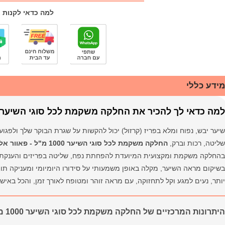
למה כדאי לקנות 
מידע כללי
למה כדאי לך להכיר את החלקה משקמת לכל סוגי השיער 1000 מ"ל - פאוור אלמנט
שיער יבש, נפוח ומלא בפריז (קרזול) יכול להקשות על שגרת הבוקר שלך ולפ
שליטה, רכות וברק,
החלקה משקמת לכל סוגי השיער 1000 מ"ל - פאוור אלמנט (Power Element)
בהחלקה משקמת ומקצועית המיועדת להפחתת נפח, שליטה בפריזים והענקת 
בשיקום מראה השיער, מקלה באופן משמעותי על סידורו היומיומי ומעניקה ת
יותר, נעים למגע וקל לתחזוקה, עם מראה זוהר ומטופח לאורך זמן, והכל באיש
היתרונות המרכזיים של החלקה משקמת לכל סוגי השיער 1000 מ"ל - פאוור אלמנט