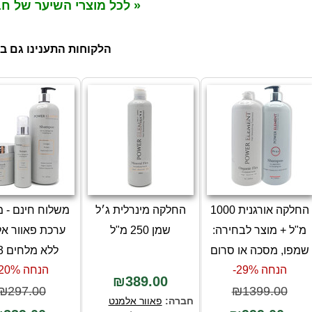
« לכל מוצרי השיער של ח
הלקוחות התענינו גם ב
החלקה אורגנית 1000
החלקה מינרלית ג׳ל
משלוח חינם - מ
מ"ל + מוצר לבחירה:
שמן 250 מ"ל
ערכת פאוור א
שמפו, מסכה או סרום
ללא מלחים 3 יח
הנחה 29%-
הנחה 20%-
₪389.00
₪297.00
₪1399.00
חברה:
פאוור אלמנט