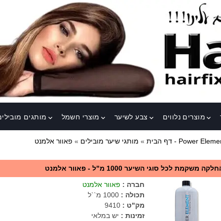
מוצרים נלווים
צבע לשיער
מוצרי חשמל
מותגים מובילים
keyboard_arrow_down
keyboard_arrow_down
keyboard_arrow_down
keyboard_arrow_down
ור אלמנט - Power Element
דף הבית
»
מותגי שיער מובילים
»
לקה משקמת לכל סוגי השיער 1000 מ"ל - פאוור אלמנט
חברה
:
פאוור אלמנט
תכולה
:
1000 מ``ל
מק"ט
:
9410
זמינות :
יש במלאי