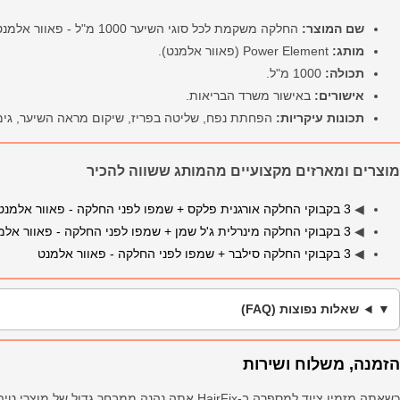
שם המוצר:
החלקה משקמת לכל סוגי השיער 1000 מ"ל - פאוור אלמנט.
מותג:
Power Element (פאוור אלמנט).
תכולה:
1000 מ"ל.
אישורים:
באישור משרד הבריאות.
תכונות עיקריות:
הפחתת נפח, שליטה בפריז, שיקום מראה השיער, גימו
מוצרים ומארזים מקצועיים מהמותג ששווה להכיר
◀
3 בקבוקי החלקה אורגנית פלקס + שמפו לפני החלקה - פאוור אלמנט
◀
3 בקבוקי החלקה מינרלית ג'ל שמן + שמפו לפני החלקה - פאוור אלמנט
◀
3 בקבוקי החלקה סילבר + שמפו לפני החלקה - פאוור אלמנט
שאלות נפוצות (FAQ)
הזמנה, משלוח ושירות
כשאתה מזמין ציוד למספרה ב-HairFix אתה נהנה ממבחר גדול של מוצרי טיפוח ועיצוב מקצועיים,