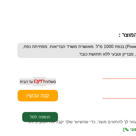
מוצר :
החלקה משקמת ומקצועית לכל סוגי השיער מבית פאוור אלמנט (Power Element) בנפח 1000 מ"ל. מאושרת משרד הבריאות. מפחיתה נפח,
 מבריק וטבעי ללא תחושת כובד.
עזור לך להתאים מוצר, כדי שהשיער שלך יקבל את הטוב ביותר.
ני 📞]