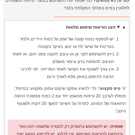
למי זה לא מתאים?
למי שמעדיפה להשתמש במוצרי טיפוח הנשטפים
לחלוטין במים במהלך המקלחת בלבד.
הצג הוראות שימוש מלאות
יש לטפטף כמות קטנה של שמן על כפות הידיים ולפזר
בעדינות על שיער לח או יבש, בעיקר בקצוות.
ניתן להשתמש לפני פן או עיצוב להגנה מפני חום, או לאחר
העיצוב להוספת ברק וגימור מושלם.
אין צורך לשטוף את השיער לאחר המריחה. תני לרכיבי
ההזנה להיספג באופן מלא לאורך היום.
💡
טיפ מקצועי:
כדי להשיג אפקט שיקום עמוק ומקצועי במיוחד,
מומלץ לערבב 20 טיפות מהשמן יחד עם 2 כפות ממסכת ההזנה
התואמת של המותג, למרוח על השיער למשך 20 דקות ולשטוף
היטב!
אזהרה:
יש להשתמש בתמרוק רק למטרה שלשמה הוא נועד
ובהתאם להוראות השימוש. אין לבלוע. יש להימנע ממגע ישיר