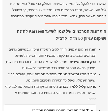
השערה כדי להקל על הסירוק והעיצוב. והחלק הכי טוב? הוא מתאים
לכל סוגי השיער, נספג במהירות ואינו מכביד על השיער, כך שתוכלי
ליהנות משיער חלק, גמיש ומבריק כמו אחרי טיפול יוקרתי במספרה.
היתרונות המרכזיים של שמן לשיער Karseell להזנה
ושיקום עמוק 50 מ"ל - קרסיל
הזנה ושיקום עמוק:
חודר לסיב השערה ומסייע בשיקום נזקים
הנגרמים מצביעה, החלקות, מכשירי חום וחשיפה לשמש.
ברק ורכות מיידית:
מחזיר לשיער את החיוניות והרכות הטבעית,
ומעניק מראה זוהר ומטופח כבר מהשניות הראשונות.
נטרול פריז וחשמל סטטי:
מפחית תחושת יובש, מעלים פריז
ושיער חשמלי, ומקל על הסירוק והעיצוב היומיומי.
מרקם קליל ללא הכבדה:
נוסחה מתקדמת המתאימה לכל סוגי
השיער, נספגת במהירות ואינה מותירה תחושה שומנית או
כבדה.
יתרונות שמן הארגן והקולגן המרוכז