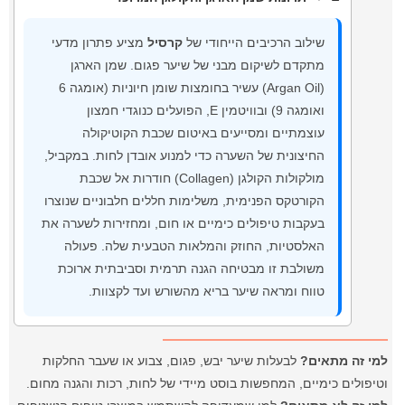
שילוב הרכיבים הייחודי של
קרסיל
מציע פתרון מדעי
מתקדם לשיקום מבני של שיער פגום. שמן הארגן
(Argan Oil) עשיר בחומצות שומן חיוניות (אומגה 6
ואומגה 9) ובוויטמין E, הפועלים כנוגדי חמצון
עוצמתיים ומסייעים באיטום שכבת הקוטיקולה
החיצונית של השערה כדי למנוע אובדן לחות. במקביל,
מולקולות הקולגן (Collagen) חודרות אל שכבת
הקורטקס הפנימית, משלימות חללים חלבוניים שנוצרו
בעקבות טיפולים כימיים או חום, ומחזירות לשערה את
האלסטיות, החוזק והמלאות הטבעית שלה. פעולה
משולבת זו מבטיחה הגנה תרמית וסביבתית ארוכת
טווח ומראה שיער בריא מהשורש ועד לקצוות.
למי זה מתאים?
לבעלות שיער יבש, פגום, צבוע או שעבר החלקות
וטיפולים כימיים, המחפשות בוסט מיידי של לחות, רכות והגנה מחום.