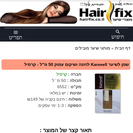
×
search
menu
חיפוש
תפריט
דף הבית
»
מותגי שיער מובילים
שמן לשיער Karseell להזנה ושיקום עמוק 50 מ"ל - קרסיל
חברה
:
קרסיל
תכולה
:
50 מ``ל
מק"ט
:
6552
זמינות :
יש במלאי
משלוח :
חינם בקניה של ₪149
הספקה :
1-3 ימי עסקים
תאור קצר של המוצר :