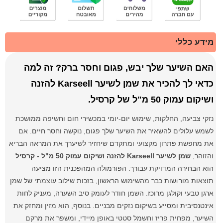
מידע כללי
האם השיער שלך יבש, פגום וחסר ברק? זה למה
כדאי לך להכיר את שמן לשיער Karseell להזנה
ושיקום עמוק 50 מ"ל של קרסיל.
נזקי צביעה, החלקות, שימוש יום-יומי במכשירי חום וחשיפה ממושכת
לשמש עלולים להשאיר את השיער שלך פגום, נוקשה וחסר חיים. אם
את מחפשת פתרון מקצועי ומתקדם שיחזיר לשיערך את המראה הבריא
והזוהר,
שמן לשיער Karseell להזנה ושיקום עמוק 50 מ"ל - קרסיל
הוא הבחירה המדויקת עבורך. הפורמולה המהפכנית הזו מציעה
תוצאות מורгשות כבר מהשימוש הראשון, בזכות שילוב עוצמתי של שמן
ארגן טבעי וקולגן מרוכז. השמן חודר לעומק סיב השערה, מעניק לחות
אינטנסיבית ומסייע בשיקום נזקים מבניים. בנוסף, הוא מזין ומחזק את
השיער, מפחית פריז וחשמל סטטי באופן מיידי, ומשפר את מרקם