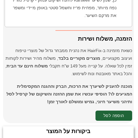
כן, שמן לשיער Karseell להזנה ושיקום עמוק - קרסיל מוריד
נפח מיותר, מפחית פריז וחשמל סטטי באופן מיידי ומשפר
את מרקם השיער.
הזמנה, משלוח ושירות
כשאת מזמינה ב-HairFix את נהנית ממבחר גדול של מוצרי טיפוח
ועיצוב מקצועיים,
מוצרים מקוריים בלבד
, משלוח מהיר ושירות לקוחות
זמין לכל שאלה. על קנייה מעל 149 ש"ח תקבלי
משלוח חינם עד הבית
,
והכל באתר מאובטח ונוח לשימוש.
מוכנה להעניק לשיערך את הרכות, הברק וההגנה המקסימלית
המגיעים לו? הוסיפי עכשיו את שמן ההזנה והשיקום של קרסיל לסל
ותיהני משיער חיוני, גמיש ומושלם לאורך זמן!
הוספה לסל
ביקורות על המוצר