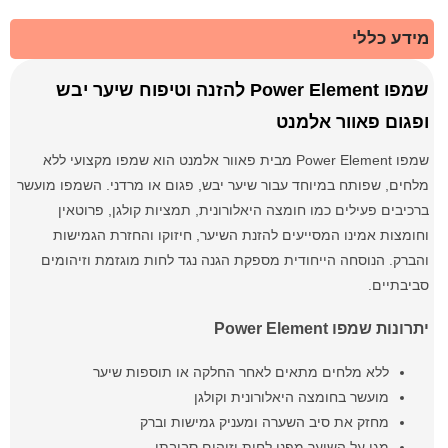
מידע כללי
שמפו Power Element להזנה וטיפוח שיער יבש
ופגום פאוור אלמנט
שמפו Power Element מבית פאוור אלמנט הוא שמפו מקצועי ללא
מלחים, שפותח במיוחד עבור שיער יבש, פגום או מרדני. השמפו מועשר
ברכיבים פעילים כמו חומצה היאלורונית, תמציות קולגן, פרוטאין
וחומצות אמינו המסייעים להזנת השיער, חיזוקו והחזרת הגמישות
והברק. הנוסחה הייחודית מספקת הגנה נגד לחות מוגזמת וזיהומים
סביבתיים.
יתרונות שמפו Power Element
ללא מלחים מתאים לאחר החלקה או תוספות שיער
מועשר בחומצה היאלורונית וקולגן
מחזק את סיב השערה ומעניק גמישות וברק
מגן על השיער מפני לחות וזיהום סביבתי