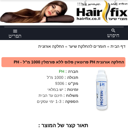
×
search
menu
חיפוש
תפריט
דף הבית
»
חומרים להחלקת שיער
»
החלקה אורגנית
החלקה אורגנית PH פרוטאין פלוס ללא פורמלין 1000 מ"ל - PH
חברה
:
PH
תכולה
:
1000 מ"ל
מק"ט
:
9306
זמינות :
יש במלאי
משלוח :
חינם עד הבית
הספקה :
1-3 ימי עסקים
תאור קצר של המוצר :