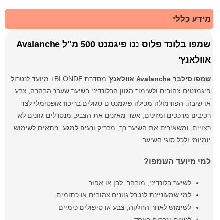
מידע כללי
שמפו בלונד פלוס ננו פיגמנט 500 מ"ל Avalanche
אוולאנץ'
שמפו סילבר Avalanche אוולאנץ'
מסדרת BLONDE+ מיועד לנטרול
פיגמנטים צהובים ולשימור הגוון הבלונדיני בשיער שעבר הבהרה, צבע
או שיבה. הפורמולה מכילה פיגמנטים סגולים בריכוז אופטימלי לצד
רכיבים מרככים ומזינים, אשר מאזנים את הצבע, מנטרלים גוונים לא
רצויים, ומשאירים את השיער רך, מבריק ונעים למגע. מתאים לשימוש
יומיומי ולכל סוגי השיער.
למי מיועד השמפו?
לשיער בלונדיני, מובהר, לבן או אפור
למי שמעוניינת לנטרל גוונים צהובים או כתומים
לשימוש לאחר החלקה, צבע או טיפולים כימיים
לנשים וגברים כאחד