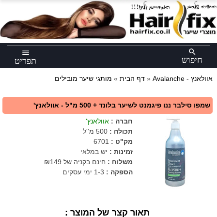
×
search
menu
חיפוש
תפריט
Avalanche - אוולאנץ
»
דף הבית
»
מותגי שיער מובילים
שמפו סילבר ננו פיגמנט לשיער בלונד + 500 מ"ל - אוולאנץ'
חברה
:
אוולאנץ'
תכולה
:
500 מ''ל
מק"ט
:
6701
זמינות :
יש במלאי
משלוח :
חינם בקניה של ₪149
הספקה :
1-3 ימי עסקים
תאור קצר של המוצר :