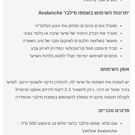
יתרונות השימוש בשמפו סילבר Avalanche
מנטרל גוונים צהובים ומחזק את הגוון הבלונדיני
מגביר את הברק והזוהר של שיער שיבה או בלונד טבעי
מועשר בשלושה חלבונים לשיקום מבני של סיב השערה
מכיל פיגמנט סגול ננו־טכנולוגי המדויק לאיזון צבע
מתאים לשימוש יומיומי מבלי לפגוע בלחות השיער
אופן השימוש:
יש לעסות את השמפו על שיער לח, להמתין כדקה ולשטוף היטב. לשיער
בהיר מאוד או דהוי, ניתן להשאיר 2-3 דקות לחיזוק אפקט הניטרול.
לקבלת תוצאה מיטבית מומלץ להשתמש במסכת סילבר מהסדרה.
פרטים טכניים:
שם מלא: שמפו סילבר בלונד פלוס ננו פיגמנט 500 מ"ל -
Avalanche אוולאנץ'