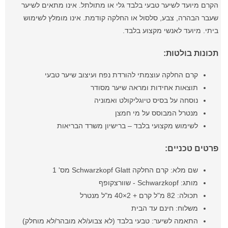
הקרם מיועד לשיער טבעי בלבד גלי או מתולתל. אינו מתאים לשיער
שעבר הבהרה, צבע, סלסול או החלקה קודמת. אינו מומלץ לשימוש
ביתי. מיועד לאנשי מקצוע בלבד.
תכונות בולטות:
קרם החלקה עוצמתי להורדת נפח ועיצוב שיער טבעי
תוצאות אחידות ומראה שיער מסודר
נוסחה על בסיס טיוגליקולט ואמוניה
מנטרל המבוסס על מי חמצן
לשימוש מקצועי בלבד – ברישיון משרד הבריאות
פרטים טכניים:
שם מלא: קרם החלקה Schwarzkopf Glatt מס' 1
מותג: Schwarzkopf - שוורצקופף
תכולה: 82 מ"ל קרם + 2×40 מ"ל מנטרל
משלוח: חינם עד הבית
התאמה לשיער: טבעי בלבד (לא צבוע/לא מובהר/לא מוחלק)