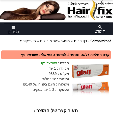
×
search
menu
חיפוש
תפריט
שוורצקופף - Schwarzkopf
דף הבית
»
מותגי שיער מובילים
»
קרם החלקה גלאט מספר 1 לשיער טבעי גלי - שוורצקופף
חברה
:
שוורצקופף
תכולה
:
1 יח'
מק"ט
:
9889
זמינות :
יש במלאי
משלוח :
חינם בקניה של ₪149
הספקה :
1-3 ימי עסקים
תאור קצר של המוצר :