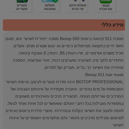
מידע כללי
מסכת 911 קינואה ביוטופ Biotop 550 מסכה ייחודית לשיער יבש, פגום
וחסר חיים כתוצאה מטיפולים כימיים או יובש שנגרם מנזקי אקלים.
מכיל משנים אורמטיים, פרו-ויטמין B5, ויטמין E ואבקת קינואה,
החודרים לתוך סיב השיערה ומעניקים רכות, זוהר וגמישות. המסכה
מותירה את השיער רך, בריא, מבריק וקל לסירוק.
Biotop 911 hair mask
BIOTOP PROFESSIONAL הינה סדרת מוצרים לעיצוב וטיפוח השיער
המבוססת על מים טהורים. החברה מקפידה על איכותם הגבוהה של
המרכיבים ואריזתם הנוחה. תכשיריה הרבים והאיכותיים משווקים
במספרות מובילות בכל רחבי העולם ומאפשרים לכל אחת ואחד לטפל,
לטפח ולעצב את השיער בקלות ובמהירות. מוצרי סידרת ביוטופ נעימים
לשימוש ומכילים מרכיבים וחומרי גלם מתקדמים השומרים על איכות
השיער.