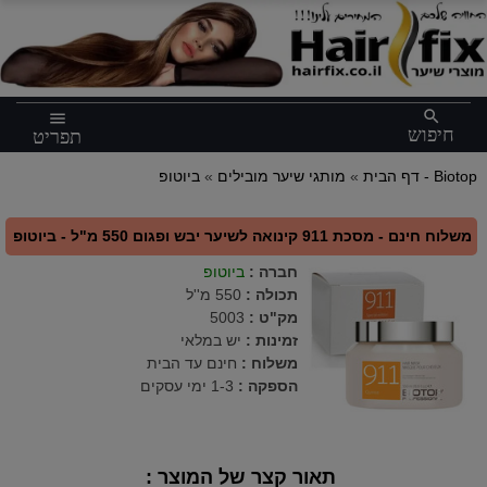
×
search
menu
חיפוש
תפריט
ביוטופ - Biotop
דף הבית
»
מותגי שיער מובילים
»
משלוח חינם - מסכת 911 קינואה לשיער יבש ופגום 550 מ"ל - ביוטופ
חברה
:
ביוטופ
תכולה
:
550 מ''ל
מק"ט
:
5003
זמינות :
יש במלאי
משלוח :
חינם עד הבית
הספקה :
1-3 ימי עסקים
תאור קצר של המוצר :