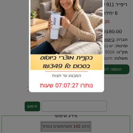
ריפייר 911 לטיפול בשיער יבש
6 יחידות של 11 מ"ל
הנחה 17%-
₪149.00
₪180.00
חברה:
ביוטופ
זמינות:
יש במלאי
מק''ט:
5016
משלוח:
חינם עד הבית
המבצע עד חצות
נותרו 07:07:26 שעות
מידע שימושי
כרגע
142
משתמשים באתר