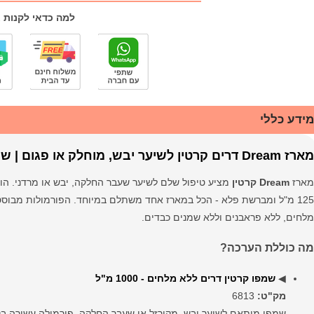
למה כדאי לקנות 
מידע כללי
מארז Dream דרים קרטין לשיער יבש, מוחלק או פגום | שמפו, מסכה, סרום ומברשת פלא
מארז
Dream קרטין
125 מ"ל ומברשת פלא - הכל במארז אחד משתלם במיוחד. הפורמולות מבוסס
מלחים, ללא פראבנים וללא שמנים כבדים.
מה כוללת הערכה?
◀
שמפו קרטין דרים ללא מלחים - 1000 מ"ל
מק"ט:
6813
שמפו מותאם לשיער יבש, מקורזל או שעבר החלקה. פורמולה עשירה בק