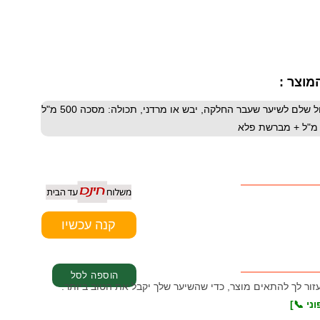
מוצר :
ערכת Dream דרים מבוסס קרטין לשיקום וחיזוק סיב השערה, ללא מלחים, טיפול שלם לשיער שעבר החלקה, יבש או מרדני, תכולה: מסכה 500 מ"ל
עזור לך להתאים מוצר, כדי שהשיער שלך יקבל את הטוב ביותר.
ני 📞]