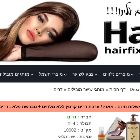
מוצרים נלווים
צבע לשיער
מוצרי חשמל
מותגים מובילים
keyboard_arrow_down
keyboard_arrow_down
keyboard_arrow_down
keyboard_arrow_down
ם - Dream
דף הבית
»
מותגי שיער מובילים
»
שלוח חינם - מארז / ערכת דרים קרטין ללא מלחים + מברשת פלא - דרים
חברה
:
דרים
תכולה
:
4 יח'
מק"ט
:
10002
זמינות :
יש במלאי