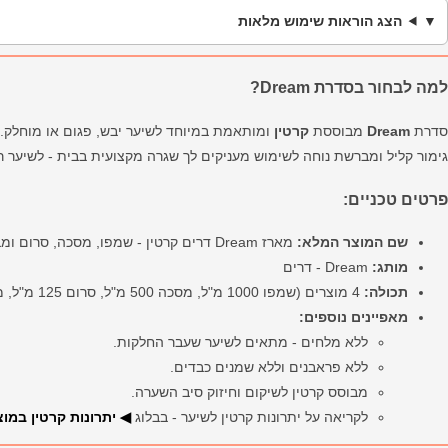
הצג הוראות שימוש מלאות
למה לבחור בסדרת Dream?
סדרת
Dream
מבוססת
קרטין
ומותאמת במיוחד לשיער יבש, פגום או מוחלק. 
גימור קליל ומברשת נוחה לשימוש מעניקים לך שגרה מקצועית בבית - לשיער רך
פרטים טכניים:
שם המוצר המלא:
מארז Dream דרים קרטין - שמפו, מסכה, סרום ומברשת פלא
מותג:
Dream - דרים
תכולה:
4 מוצרים (שמפו 1000 מ"ל, מסכה 500 מ"ל, סרום 125 מ"ל, מברשת)
מאפיינים נוספים:
ללא מלחים - מתאים לשיער שעבר החלקות.
ללא פראבנים וללא שמנים כבדים.
מבוסס קרטין לשיקום וחיזוק סיב השערה.
לקריאה על יתרונות קרטין לשיער - בבלוג
◀ יתרונות קרטין במוצ