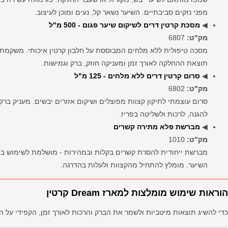
מפני נזקים סביבתיים. השיער נשאר קל, נעים ומוכן לעיצוב.
◀
מסכת קרטין דרים לשיקום שיער פגום - 500 מ"ל
מק"ט:
6807
מסכה טיפולית ללא מלחים המבוססת על חלבון קרטין איכותי. משקמת 
תוצאת ההחלקה לאורך זמן ומעניקה חוזק, ברק וגמישות.
◀
סרום קרטין דרים ללא מלחים - 125 מ"ל
מק"ט:
6802
סרום עוצמתי לתיקון קצוות מפוצלים ושיקום אזורים יבשים. מעניק ברק
להגנה, לרכות ולשליטה בפריז.
◀
מברשת פלא מתירה קשרים
מק"ט:
1010
מברשת ייחודית להסרת קשרים בקלות ובמהירות - מושלמת לשימוש בית
השיער. מומלץ להתחיל מהקצוות ולעלות בהדרגה.
הוראות שימוש מומלצות למארז Dream קרטין
כדי להשיג תוצאות מיטביות ולשמר את הברק והרכות לאורך זמן, הקפידי על ה