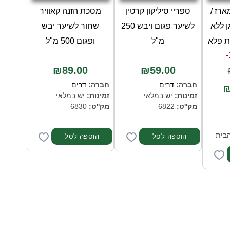
ארז /
ספריי סיליקון קרטין
מסכת הזנה קאוויר
 ללא
לשיער פגום ויבש 250
שחור לשיער יבש
 פלא
מ"ל
ופגום 500 מ"ל
₪89.00
₪59.00
חברה:
דרים
חברה:
דרים
₪
זמינות:
יש במלאי
זמינות:
יש במלאי
מק''ט:
6822
מק''ט:
6830
הבית