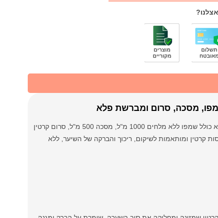
אצלנו?
מציע טיפול שלם לשיער שעבר החלקה, יבש או מרדני. הוא כולל שמפו ללא מלחים 1000 מ"ל, מסכה 500 מ"ל, סרום קרטין
ות קרטין ומותאמות לשיקום, ריכוך והברקה של השיער, ללא
רטין שמזינה ומחליקה את סיב השערה, שומרת על הברק ומגנה