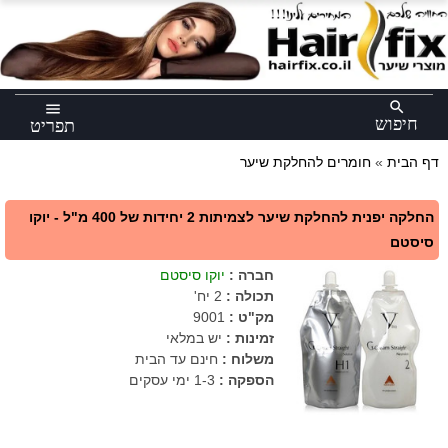
×
search
menu
חיפוש
תפריט
דף הבית
»
חומרים להחלקת שיער
החלקה יפנית להחלקת שיער לצמיתות 2 יחידות של 400 מ"ל - יוקו
סיסטם
חברה
:
יוקו סיסטם
תכולה
:
2 יח'
מק"ט
:
9001
זמינות :
יש במלאי
משלוח :
חינם עד הבית
הספקה :
1-3 ימי עסקים