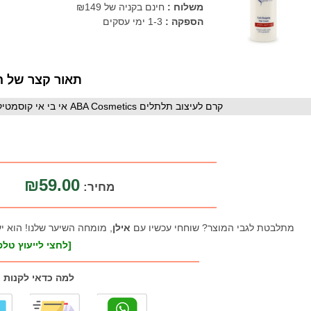
משלוח :
חינם בקניה של ₪149
הספקה :
1-3 ימי עסקים
תאור קצר של ה
קרם לעיצוב תלתלים ABA Cosmetics אי בי אי קוסמטיקס מבוסס על שמן הפשתן,לשיער יבש ופגום
₪59.00
מחיר:
מתלבטת לגבי המוצר? שוחחי עכשיו עם
אילן
, מומחה השיער שלנו! הוא י
[לחצי לייעוץ טלפו
למה כדאי לקנות 