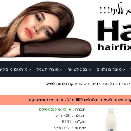
מוצרים נלווים
צבע לשיער
מוצרי חשמל
מותגים מובילים
keyboard_arrow_down
keyboard_arrow_down
keyboard_arrow_down
keyboard_arrow_down
 הבית
»
כל מוצרי טיפוח שיער
»
קרם לחות לשיער
ם פשתן לעיצוב תלתלים 500 מ"ל - אי בי אי קוסמטיקס
חברה
:
אי בי אי קוסמטיקס
תכולה
:
500 מ''ל
מק"ט
:
5701
זמינות :
יש במלאי