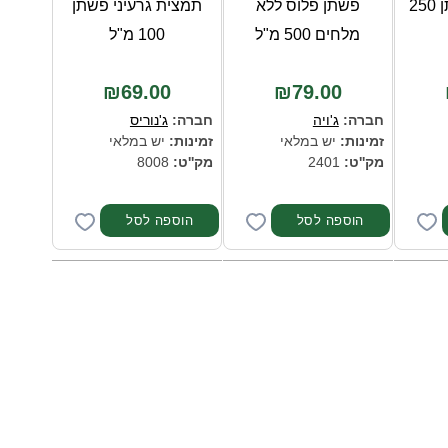
בשמן זרעי פשתן 250
פשתן פלוס ללא
תמצית גרעיני פשתן
מלחים 500 מ"ל
100 מ"ל
₪69.00
₪79.00
חברה:
ג'ויה
חברה:
ג'נוריס
זמינות:
יש במלאי
זמינות:
יש במלאי
מק''ט:
2401
מק''ט:
8008