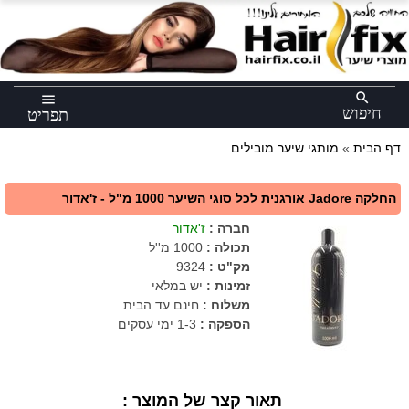
×
search
menu
חיפוש
תפריט
דף הבית
»
מותגי שיער מובילים
החלקה Jadore אורגנית לכל סוגי השיער 1000 מ"ל - ז'אדור
חברה
:
ז'אדור
תכולה
:
1000 מ''ל
מק"ט
:
9324
זמינות :
יש במלאי
משלוח :
חינם עד הבית
הספקה :
1-3 ימי עסקים
תאור קצר של המוצר :