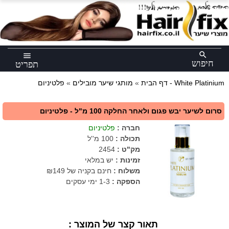
×
search
menu
חיפוש
תפריט
פלטיניום - White Platinium
דף הבית
»
מותגי שיער מובילים
»
סרום לשיער יבש פגום ולאחר החלקה 100 מ"ל - פלטיניום
חברה
:
פלטיניום
תכולה
:
100 מ''ל
מק"ט
:
2454
זמינות :
יש במלאי
משלוח :
חינם בקניה של ₪149
הספקה :
1-3 ימי עסקים
תאור קצר של המוצר :