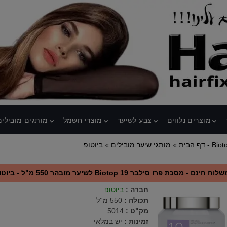
מוצרים נלווים
צבע לשיער
מוצרי חשמל
מותגים מובילים
keyboard_arrow_down
keyboard_arrow_down
keyboard_arrow_down
keyboard_arrow_down
טופ - Biotop
דף הבית
»
מותגי שיער מובילים
»
לוח חינם - מסכת פרו סילבר Biotop 19 לשיער מובהר 550 מ"ל - ביוטופ
חברה
:
ביוטופ
תכולה
:
550 מ''ל
מק"ט
:
5014
זמינות :
יש במלאי