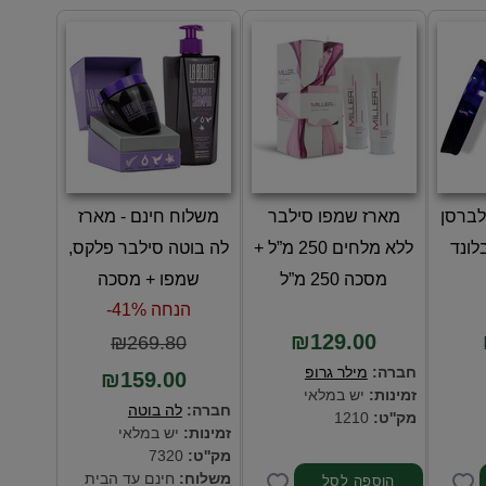
לברסן
מארז שמפו סילבר
משלוח חינם - מארז
לונד
ללא מלחים 250 מ”ל +
לה בוטה סילבר פלקס,
מסכה 250 מ”ל
שמפו + מסכה
הנחה 41%-
₪129.00
₪269.80
חברה:
מילר גרופ
₪159.00
זמינות:
יש במלאי
חברה:
לה בוטה
מק''ט:
1210
זמינות:
יש במלאי
מק''ט:
7320
משלוח:
חינם עד הבית