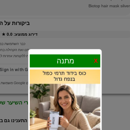
Biotop hair mask silver
ביקורות על ה
דירוג ממוצע:
0.0
★ ·
כבר השתמשת במו
שתפי אותנו ואת הקהילה בחו
הביקורת שלך עוזרת ללקוחות אחרות לבח
מתנה
X
ההתחברות עם Google משמשת לאימות לקוחה בלבד
« לכל מוצרי השיער של
הלקוחות התענינו גם ב