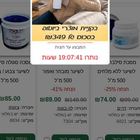
המבצע עד חצות
נותרו 19:07:41 שעות
מסכת סילבר קרטין
מסכת סילבר פלקס
מסכה סגולה סי
לשיער ללא מלחים
לשיער מובהר ואפור
לשיער צבוע / ב
500 מ"ל
500 מ"ל
500 מ"ל
הנחה 25%-
הנחה 41%-
₪85.00
₪89.00
₪74.00
₪149.90
₪99.00
חברה:
ציטוזן
ברה:
דרים
חברה:
לה בוטה
זמינות:
יש במלאי
מינות:
יש במלאי
זמינות:
יש במלאי
מק''ט:
8834
ק''ט:
6821
מק''ט:
7304