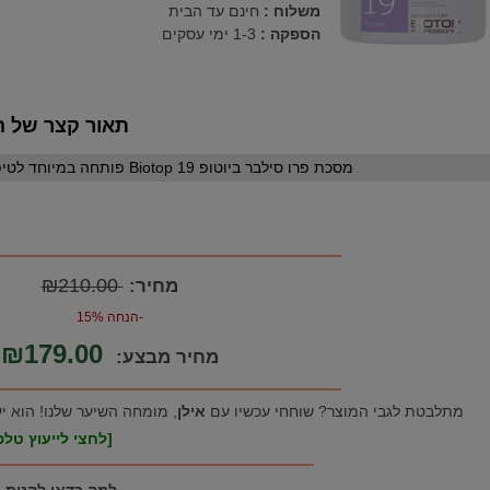
משלוח :
חינם עד הבית
הספקה :
1-3 ימי עסקים
תאור קצר של ה
מסכת פרו סילבר ביוטופ Biotop 19 פותחה במיוחד לטיפול בשיער לאחר הבהרה ולנטרול גוון צהבהב
₪210.00
מחיר:
-הנחה 15%
₪179.00
מחיר מבצע:
מתלבטת לגבי המוצר? שוחחי עכשיו עם
אילן
, מומחה השיער שלנו! הוא י
[לחצי לייעוץ טלפו