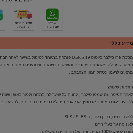
למה כדאי לקנות 
מידע כללי
מסכת פרו סילבר ביוטופ Biotop 19 פותחה במיוחד לטיפול בשיער לאחר הבהרה ולנטרול גוון צהבהב
המסכה מכילה פיגמנטים ייחודיים ומועשרת בשמנים וויטמינים המחיים את השי
מתאים לרענון ונטרול הגוון הצהבהב .
הוראות שימוש:
לאחר חפיפה עם שמפו סילבר , להניח על שיער לח ‚למרוח ולפזר באופן שווה על כל השיער, 
(לשיער פגום במיוחד או סמיך או לאחר טיפולים כימיים רבים, ניתן להשאיר כ 7-10 דקות) ולשטוף.
ללא פרבנים, נתרן כלורי, ו- SLS / SLES
לא נוסה על בעלי חיים
תוכנן לספק 100% מהיתרונות של החומרים הפעילים