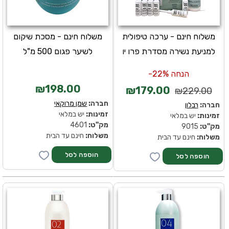
משלוח חינם - ערכה טיפולית
משלוח חינם - מסכת שיקום
למניעת נשירה מסדרת פרו יו
לשיער פגום 500 מ"ל
הנחה 22%-
₪198.00
₪179.00
₪229.00
חברה:
שמן מרוקאי
חברה:
רבלון
זמינות:
יש במלאי
זמינות:
יש במלאי
מק''ט:
4601
מק''ט:
9015
משלוח:
חינם עד הבית
משלוח:
חינם עד הבית