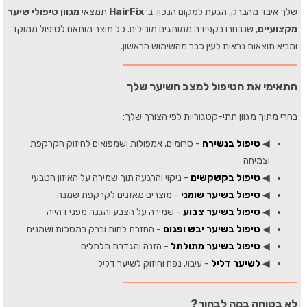
שלך איבד מהברק, הגעת למקום הנכון. ב־
HairFix
תמצאי
מגוון טיפולי שיער
מקצועיים
, שנבחרו בקפידה ממותגים מובילים. כל מוצר מותאם לטיפול ממוקד
ומביא תוצאות נראות לעין כבר מהשימוש הראשון.
התאימי את הטיפול למצב השיער שלך
בחרי מתוך מגוון תתי-קטגוריות לפי הצורך שלך:
◀
טיפול בנשירה
- סרומים, אמפולות ושמפואים לחיזוק הקרקפת
וצמיחה
◀
טיפול בקשקשים
- ניקוי והרגעה תוך שמירה על האיזון הטבעי
◀
טיפול בשיער שומני
- מוצרים מאזנים לקרקפת שמנה
◀
טיפול בשיער צבוע
- שמירה על הצבע והגנה מפני דהייה
◀
טיפול בשיער יבש ופגום
- החזרת לחות וברק במסכות ושמנים
◀
טיפול בשיער מתולתל
- הזנה והגדרת תלתלים
◀
לשיער דליל
- עיבוי, נפח וחיזוק לשיער דליל
לא בטוחה במה לבחור?