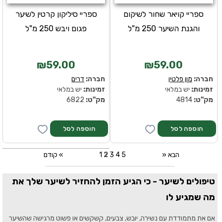
ספריי קויאר שחור לשיקום
ספריי סיליקון קרטין לשיער
והגנת השיער 250 מ"ל
פגום ויבש 250 מ"ל
₪59.00
₪59.00
חברה:
מון פלטין
חברה:
דרים
זמינות:
יש במלאי
זמינות:
יש במלאי
מק''ט:
4814
מק''ט:
6822
» הבא
5
4
3
2
1
קודם «
טיפולים לשיער - כי הגיע הזמן להחזיר לשיער שלך את
מה שמגיע לו
אם את מתמודדת עם נשירה, יובש, צבעים, קשקשים או פשוט מרגישה שהשיער