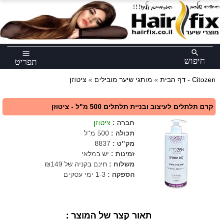
×
search
menu
חיפוש
תפריט
ציטוזן - Citozen
דף הבית
»
מותגי שיער מובילים
»
קרם תלתלים לעיצוב ובניית תלתלים 500 מ"ל - ציטוזן
חברה
:
ציטוזן
תכולה
:
500 מ''ל
מק"ט
:
8837
זמינות :
יש במלאי
משלוח :
חינם בקניה של ₪149
הספקה :
1-3 ימי עסקים
תאור קצר של המוצר :