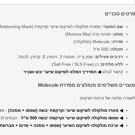
פרטים טכניים
שם המוצר:
מסכת מולקולה לשיקום שיער וקרקפת (Molecule Moisturizing Mask)
מותג:
מורנה מיה (Morena Mia)
סדרה:
Molecule (מולקולה)
תכולה:
500 מ"ל
רכיבים פעילים:
שמן צ'יה, אומגה 3, ויטמין E, קרטין, לבונה.
ללא מלחים:
כן (Salt Free / SLS Free).
קישור לבלוג
◀ המדריך המלא לשיקום שיער יבש ושביר
מוצרים משלימים מומלצים מסדרת Molecule
לשגרה מלאה של טיפוח ושיקום:
◀ מארז מולקולה לשיקום שיער וקרקפת יבשה (שמפו + מסכה)
-
הכ
◀ שמפו מולקולה לשיקום שיער וקרקפת יבשה 500 מ"ל
- הבסיס לני
◀ ערכת מולקולה לשיקום השיער (שמפו + מסכה + סרום + מברשת)