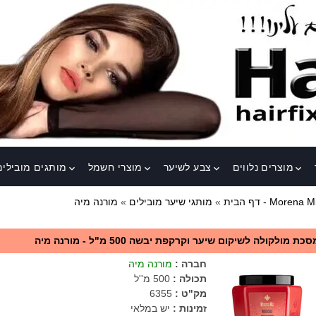
מוצרים נלווים
צבע לשיער
מוצרי חשמל
מותגים מובילים
keyboard_arrow_down
keyboard_arrow_down
keyboard_arrow_down
keyboard_arrow_down
נה מיה - Morena Mia
דף הבית
»
מותגי שיער מובילים
»
סכת מולקולה לשיקום שיער וקרקפת יבשה 500 מ"ל - מורנה מיה
חברה
:
מורנה מיה
תכולה
:
500 מ''ל
מק"ט
:
6355
זמינות :
יש במלאי