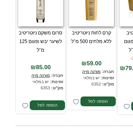
יב
קרם לחות ניוטריטיב
סרום משקם ניוטריטיב
גום
ללא מלחים 500 מ"ל
לשיער יבש ופגום 125
מ"ל
₪59.00
₪85.00
₪79
חברה:
מורנה מיה
חברה:
מורנה מיה
זמינות:
יש במלאי
זמינות:
יש במלאי
מק''ט:
6352
מק''ט:
6353