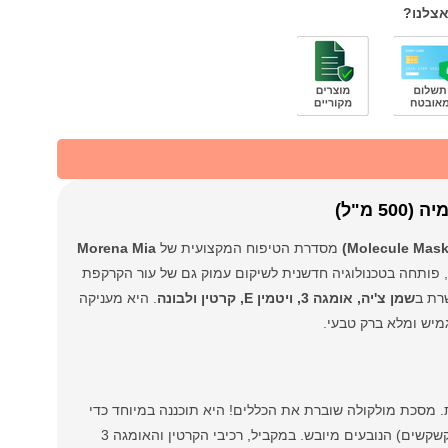
אצלנו?
מ"ל)
מסדרת הטיפוח המקצועית של
Morena Mia
ון הדו-כיווני המושלם. המסכה, המגיעה בצנצנת גדולה של 500 מ"ל, פותחה בטכנולוגיה חדשנית לשיקום עמוק גם של עור הקרקפת
רת ב
שמן צ'יה, אומגה 3, ויטמין E, קרטין ולבונה
. היא מעניקה
גמיש ומלא ברק טבעי.
. מסכת מולקולה שוברת את הכללים! היא תוכננה במיוחד כדי
להזין קרקפת יבשה ורגישה, להחזיר לה את האלסטיות ולמנוע קילופים (דמויי קשקשים) הנובעים מיובש. במקביל, רכיבי הקרטין והאומגה 3