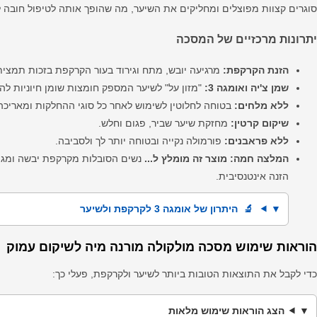
סוגרים קצוות מפוצלים ומחליקים את השיער, מה שהופך אותה לטיפול חובה ל
יתרונות מרכזיים של המסכה
הזנת הקרקפת:
מרגיעה יובש, מתח וגירוד בעור הקרקפת בזכות תמצית
שמן צ'יה ואומגה 3:
"מזון על" לשיער המספק חומצות שומן חיוניות לה
ללא מלחים:
בטוחה לחלוטין לשימוש לאחר כל סוגי ההחלקות ומאריכה 
שיקום קרטין:
מחזקת שיער שביר, פגום וחלש.
ללא פראבנים:
פורמולה נקייה ובטוחה יותר לך ולסביבה.
המלצה חמה:
מוצר זה מומלץ ל...
נשים הסובלות מקרקפת יבשה ומגור
הזנה אינטנסיבית.
🔬 היתרון של אומגה 3 לקרקפת ולשיער
הוראות שימוש מסכה מולקולה מורנה מיה לשיקום עמוק
כדי לקבל את התוצאות הטובות ביותר לשיער ולקרקפת, פעלי כך:
הצג הוראות שימוש מלאות