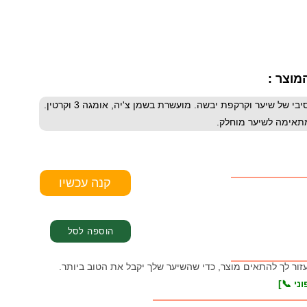
מוצר :
מסכת מולקולה מורנה מיה Morena Mia ללא מלחים 500 מ"ל. לשיקום אינטנסיבי של שיער וקרקפת יבשה. מועשרת בשמן צ'יה, אומגה 3 וקרטין.
מתאימה לשיער מוחלק.
עזור לך להתאים מוצר, כדי שהשיער שלך יקבל את הטוב ביותר.
ני 📞]